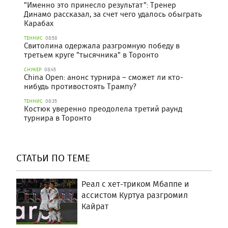
"Именно это принесло результат": Тренер
Динамо рассказал, за счет чего удалось обыграть
Карабах
ТЕННИС
08:58
Свитолина одержала разгромную победу в
третьем круге "тысячника" в Торонто
СНУКЕР
08:45
China Open: анонс турнира – сможет ли кто-
нибудь противостоять Трампу?
ТЕННИС
08:35
Костюк уверенно преодолела третий раунд
турнира в Торонто
СТАТЬИ ПО ТЕМЕ
Реал с хет-триком Мбаппе и
ассистом Куртуа разгромил
Кайрат