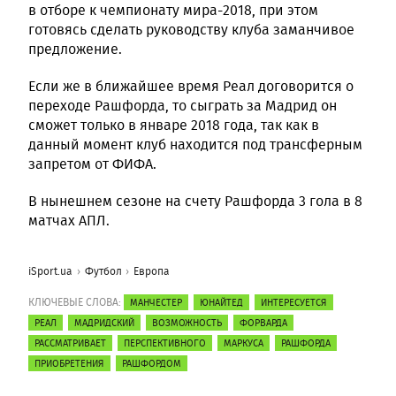
в отборе к чемпионату мира-2018, при этом
готовясь сделать руководству клуба заманчивое
предложение.
Если же в ближайшее время Реал договорится о
переходе Рашфорда, то сыграть за Мадрид он
сможет только в январе 2018 года, так как в
данный момент клуб находится под трансферным
запретом от ФИФА.
В нынешнем сезоне на счету Рашфорда 3 гола в 8
матчах АПЛ.
iSport.ua
Футбол
Европа
КЛЮЧЕВЫЕ СЛОВА:
МАНЧЕСТЕР
ЮНАЙТЕД
ИНТЕРЕСУЕТСЯ
РЕАЛ
МАДРИДСКИЙ
ВОЗМОЖНОСТЬ
ФОРВАРДА
РАССМАТРИВАЕТ
ПЕРСПЕКТИВНОГО
МАРКУСА
РАШФОРДА
ПРИОБРЕТЕНИЯ
РАШФОРДОМ