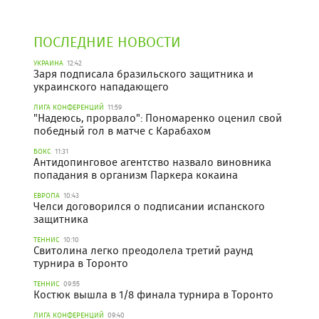
ПОСЛЕДНИЕ НОВОСТИ
УКРАИНА
12:42
Заря подписала бразильского защитника и
украинского нападающего
ЛИГА КОНФЕРЕНЦИЙ
11:59
"Надеюсь, прорвало": Пономаренко оценил свой
победный гол в матче с Карабахом
БОКС
11:31
Антидопинговое агентство назвало виновника
попадания в организм Паркера кокаина
ЕВРОПА
10:43
Челси договорился о подписании испанского
защитника
ТЕННИС
10:10
Свитолина легко преодолела третий раунд
турнира в Торонто
ТЕННИС
09:55
Костюк вышла в 1/8 финала турнира в Торонто
ЛИГА КОНФЕРЕНЦИЙ
09:40