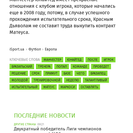
отношения с клубом игрока, которые начались
еще в 2008 году, потому, в случае успешного
прохождения испытательного срока, Красным
Дьяволам не составит труда выкупить контракт
Матеуса.
iSport.ua
Футбол
Европа
КЛЮЧЕВЫЕ СЛОВА:
МАНЧЕСТЕР
ЮНАЙТЕД
ПОСЛЕ
ИГРОК
БРАЗИЛЬСКИЙ
ТРЕНЕРА
ПОПАЛ
КОМАНДЕ
ПРОВЕДЕТ
РЕШЕНИЕ
СРОК
ПРИМУТ
БАЗЕ
ЧЕГО
БРАЗИЛЕЦ
МОЛОДОЙ
ТРЕНИРОВОЧНОЙ
НЕДЕЛЮ
ТАЛАНТЛИВЫЙ
ИСПЫТАТЕЛЬНЫЙ
МАТЕУС
МАРКОСИ
ОСТАВЛЯТЬ
ПОСЛЕДНИЕ НОВОСТИ
ДРУГИЕ СТРАНЫ
09:21
Двукратный победитель Лиги чемпионов