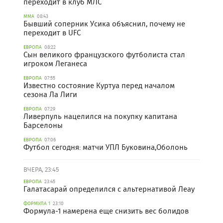
переходит в клуб МЛС
ММА
08:43
Бывший соперник Усика объяснил, почему не
переходит в UFC
ЕВРОПА
08:22
Сын великого французского футболиста стал
игроком Леганеса
ЕВРОПА
07:55
Известно состояние Куртуа перед началом
сезона Ла Лиги
ЕВРОПА
07:29
Ливерпуль нацелился на покупку капитана
Барселоны
ЕВРОПА
07:06
Футбол сегодня: матчи УПЛ Буковина,Оболонь
ВЧЕРА, 23:45
ЕВРОПА
23:45
Галатасарай определился с альтернативой Леау
ФОРМУЛА 1
23:10
Формула-1 намерена еще снизить вес болидов