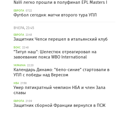
NaVi легко прошли в полуфинал EPL Masters I
ЕВРОПА
07:22
Футбол сегодня: матчи второго тура УПЛ
ВЧЕРА, 23:45
ЕВРОПА
23:45
Защитник Челси перешел в итальянский клуб
БОКС
22:48
"Титул наш": Шелестюк отреагировал на
завоевание пояса WBO International
УКРАИНА
22:20
Календарь Динамо: "бело-синие" стартовали в
УПЛ с победы над Вересом
НБА
21:58
Умер пятикратный чемпион НБА и член Зала
славы
ЕВРОПА
21:09
Защитник сборной Франции вернулся в ПСЖ