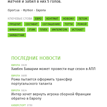
матчей и забил в них 5 голов.
iSport.ua
Футбол
Европа
КЛЮЧЕВЫЕ СЛОВА:
ЕВРО
КОНТРАКТ
НОВОМУ
ЛЕТОМ
ПРОДЛИТ
СОСТАВИТ
СОГЛАШЕНИЮ
ТОТТИ
РОМОЙ
ФРАНЧЕСКО
ЭТИМ
ПЛАТА
ИМПЕРАТОРА
ИСТЕКАЕТ
ЗАРАБОТНАЯ
ПОСЛЕДНИЕ НОВОСТИ
ЕВРОПА
09:25
Хавбек Баварии может провести еще сезон в АПЛ
ЕВРОПА
08:55
Рома пытается оформить трансфер
португальского таланта
ЕВРОПА
08:34
Интер хочет вернуть игрока сборной Франции
обратно в Европу
КИБЕРСПОРТ
07:50