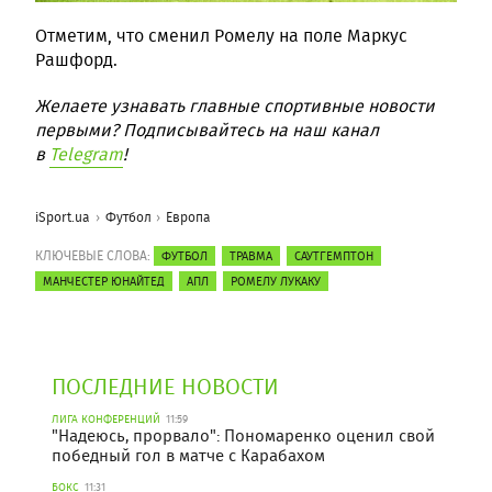
Отметим, что сменил Ромелу на поле Маркус
Рашфорд.
Желаете узнавать главные спортивные новости
первыми? Подписывайтесь на наш канал
в
Telegram
!
iSport.ua
Футбол
Европа
КЛЮЧЕВЫЕ СЛОВА:
ФУТБОЛ
ТРАВМА
САУТГЕМПТОН
МАНЧЕСТЕР ЮНАЙТЕД
АПЛ
РОМЕЛУ ЛУКАКУ
ПОСЛЕДНИЕ НОВОСТИ
ЛИГА КОНФЕРЕНЦИЙ
11:59
"Надеюсь, прорвало": Пономаренко оценил свой
победный гол в матче с Карабахом
БОКС
11:31