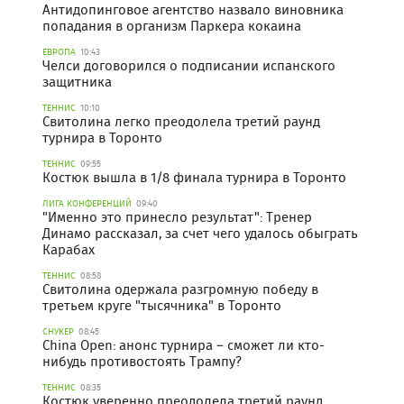
Антидопинговое агентство назвало виновника
попадания в организм Паркера кокаина
ЕВРОПА
10:43
Челси договорился о подписании испанского
защитника
ТЕННИС
10:10
Свитолина легко преодолела третий раунд
турнира в Торонто
ТЕННИС
09:55
Костюк вышла в 1/8 финала турнира в Торонто
ЛИГА КОНФЕРЕНЦИЙ
09:40
"Именно это принесло результат": Тренер
Динамо рассказал, за счет чего удалось обыграть
Карабах
ТЕННИС
08:58
Свитолина одержала разгромную победу в
третьем круге "тысячника" в Торонто
СНУКЕР
08:45
China Open: анонс турнира – сможет ли кто-
нибудь противостоять Трампу?
ТЕННИС
08:35
Костюк уверенно преодолела третий раунд