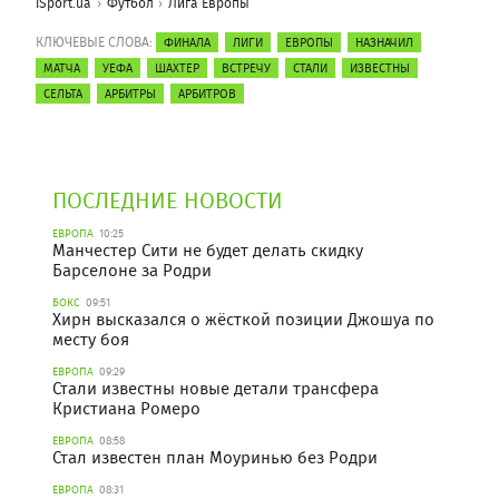
iSport.ua
Футбол
Лига Европы
КЛЮЧЕВЫЕ СЛОВА:
ФИНАЛА
ЛИГИ
ЕВРОПЫ
НАЗНАЧИЛ
МАТЧА
УЕФА
ШАХТЕР
ВСТРЕЧУ
СТАЛИ
ИЗВЕСТНЫ
СЕЛЬТА
АРБИТРЫ
АРБИТРОВ
ПОСЛЕДНИЕ НОВОСТИ
ЕВРОПА
10:25
Манчестер Сити не будет делать скидку
Барселоне за Родри
БОКС
09:51
Хирн высказался о жёсткой позиции Джошуа по
месту боя
ЕВРОПА
09:29
Стали известны новые детали трансфера
Кристиана Ромеро
ЕВРОПА
08:58
Стал известен план Моуринью без Родри
ЕВРОПА
08:31