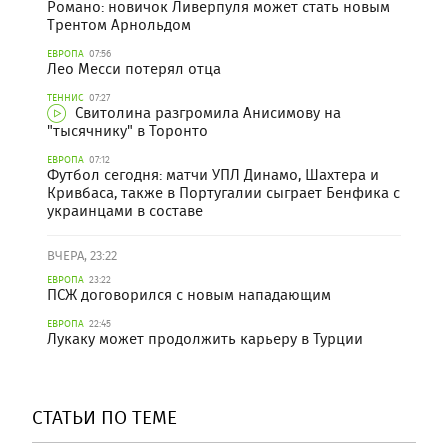
Романо: новичок Ливерпуля может стать новым
Трентом Арнольдом
ЕВРОПА
07:56
Лео Месси потерял отца
ТЕННИС
07:27
Свитолина разгромила Анисимову на
"тысячнику" в Торонто
ЕВРОПА
07:12
Футбол сегодня: матчи УПЛ Динамо, Шахтера и
Кривбаса, также в Португалии сыграет Бенфика с
украинцами в составе
ВЧЕРА, 23:22
ЕВРОПА
23:22
ПСЖ договорился с новым нападающим
ЕВРОПА
22:45
Лукаку может продолжить карьеру в Турции
СТАТЬИ ПО ТЕМЕ