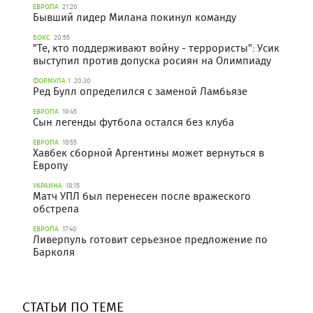
ЕВРОПА
21:20
Бывший лидер Милана покинул команду
БОКС
20:55
"Те, кто поддерживают войну - террористы": Усик
выступил против допуска росиян на Олимпиаду
ФОРМУЛА 1
20:30
Ред Булл определился с заменой Ламбьязе
ЕВРОПА
19:45
Сын легенды футбола остался без клуба
ЕВРОПА
18:55
Хавбек сборной Аргентины может вернуться в
Европу
УКРАИНА
18:15
Матч УПЛ был перенесен после вражеского
обстрела
ЕВРОПА
17:40
Ливерпуль готовит серьезное предложение по
Барколя
СТАТЬИ ПО ТЕМЕ