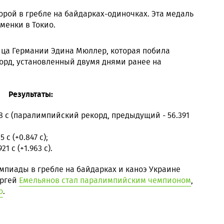
рой в гребле на байдарках-одиночках. Эта медаль
менки в Токио.
ца Германии Эдина Мюллер, которая побила
рд, установленный двумя днями ранее на
Результаты:
58 с (паралимпийский рекорд, предыдущий - 56.391
с (+0.847 с);
1 с (+1.963 с).
мпиады в гребле на байдарках и каноэ Украине
ергей
Емельянов стал паралимпийским чемпионом
,
о
.