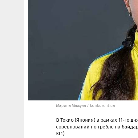
Марина Мажула / konkurent.ua
В Токио (Япония) в рамках 11-го 
соревнований по гребле на байдар
KL1).