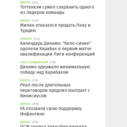
ЕВРОПА
23:42
Тоттенхэм сумел сохранить одного
из лидеров команды
ЕВРОПА
23:05
Милан отказался продать Леау в
Турцию
УКРАИНА
22:40
Календарь Динамо: "бело-синие"
одолели Карабах в первом матче
квалификации Лиги конференций
ЛИГА КОНФЕРЕНЦИЙ
21:58
Динамо одержало минимальную
победу над Карабахом
ЕВРОПА
21:30
Реал после длительных
переговоров продлил контракт с
Винисиусом
ЕВРОПА
20:55
FA отозвала свою поддержку
Инфантино
ЕВРОПА
20:54
ПСЖ закрыл трансфер вингера