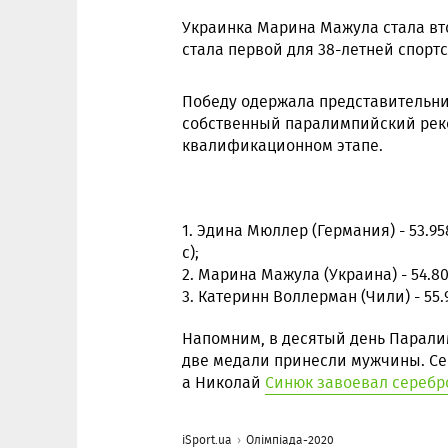
Украинка Марина Мажула стала вто
стала первой для 38-летней спортс
Победу одержала представительни
собственный паралимпийский реко
квалификационном этапе.
1. Эдина Мюллер (Германия) - 53.9
с);
2. Марина Мажула (Украина) - 54.805 
3. Катеринн Воллерман (Чили) - 55.92
Напомним, в десятый день Парали
две медали принесли мужчины. С
а Николай
Синюк завоевал серебр
iSport.ua
Олімпіада-2020