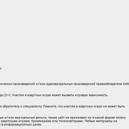
х
ических произведений и/или аудиовизуальных произведений правообладателя Gett
а (21+). Участие в азартных играх может вызвать игровую зависимость.
обратитесь к специалисту. Помните, что участие в азартных играх не может быть
ые и/или виртуальные деньги, также сайт не принимает ни в какой форме oплaту
 c азартными игрaми, букмекерами или тотализаторами. Любые материалы на
о в информационных целях.