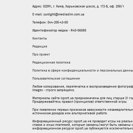
Адрес: 02091, г. Киев, Харьковское шоссе, д. 172-Б, оф. 208/1
E-mail: sunlight@mediadim.com.ua
Телефон: 044-205-43-00
Идентификатор медиа - R40-06065
Контакты
Редакция
Про проект
Редакционная политика
Политика в сфере конфиденциальности и персональных данны
Пользовательское соглашение
Любое копирование, перепечатка и воспроизведение фотограф
Images - строго запрещено.
Материалы сайта isport.ua предназначены для лиц старше 21 год
Придерживайтесь правил (принципов) ответственной игры.
При появлении первых признаков зависимости незамедлительно 
источником доходов или альтернативой работе.
Информационный ресурс isport.ua не проводит игры на реальн
ставок и иных платежей, которые связаны/могут быть связаны
информационном ресурсе isport.ua публикуютcя исключительн