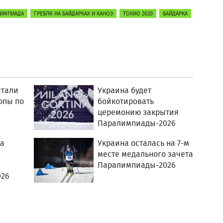
ЛИМПИАДА
ГРЕБЛЯ НА БАЙДАРКАХ И КАНОЭ
ТОКИО 2020
БАЙДАРКА
стали
Украина будет
опы по
бойкотировать
церемонию закрытия
Паралимпиады-2026
ла
Украина осталась на 7-м
месте медального зачета
е
Паралимпиады-2026
026