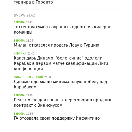
турнира в Торонто
ВЧЕРА, 23:42
ЕВРОПА
23:42
Тоттенхэм сумел сохранить одного из лидеров
команды
ЕВРОПА
23:05
Милан отказался продать Леау в Турцию
УКРАИНА
22:40
Календарь Динамо: "бело-синие" одолели
Карабах в первом матче квалификации Лиги
конференций
ЛИГА КОНФЕРЕНЦИЙ
21:58
Динамо одержало минимальную победу над
Карабахом
ЕВРОПА
21:30
Реал после длительных переговоров продлил
контракт с Винисиусом
ЕВРОПА
20:55
FA отозвала свою поддержку Инфантино