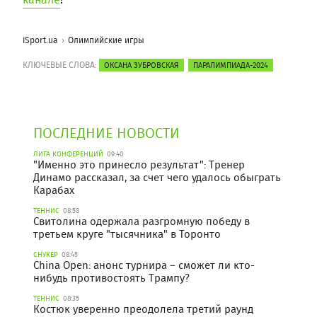
iSport.ua
Олимпийские игры
КЛЮЧЕВЫЕ СЛОВА:
ОКСАНА ЗУБРОВСКАЯ
ПАРАЛИМПИАДА-2024
ПОСЛЕДНИЕ НОВОСТИ
ЛИГА КОНФЕРЕНЦИЙ
09:40
"Именно это принесло результат": Тренер
Динамо рассказал, за счет чего удалось обыграть
Карабах
ТЕННИС
08:58
Свитолина одержала разгромную победу в
третьем круге "тысячника" в Торонто
СНУКЕР
08:45
China Open: анонс турнира – сможет ли кто-
нибудь противостоять Трампу?
ТЕННИС
08:35
Костюк уверенно преодолела третий раунд