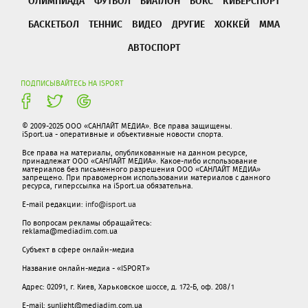
ОЛИМПИАДА
ФУТБОЛ
БИАТЛОН
БОКС
КИБЕРСПОРТ
БАСКЕТБОЛ
ТЕННИС
ВИДЕО
ДРУГИЕ
ХОККЕЙ
ММА
АВТОСПОРТ
ПОДПИСЫВАЙТЕСЬ НА ISPORT
© 2009-2025 ООО «САНЛАЙТ МЕДИА». Все права защищены.
iSport.ua - оперативные и объективные новости спорта.
Все права на материалы, опубликованные на данном ресурсе,
принадлежат ООО «САНЛАЙТ МЕДИА». Какое-либо использование
материалов без письменного разрешения ООО «САНЛАЙТ МЕДИА»
запрещено. При правомерном использовании материалов с данного
ресурса, гиперссылка на iSport.ua обязательна.
E-mail редакции:
info@isport.ua
По вопросам рекламы обращайтесь:
reklama@mediadim.com.ua
Субъект в сфере онлайн-медиа
Название онлайн-медиа - «ISPORT»
Адрес: 02091, г. Киев, Харьковское шоссе, д. 172-Б, оф. 208/1
E-mail: sunlight@mediadim.com.ua