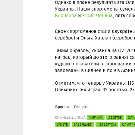
Однако в плане результата эта Ол
Украины. Наши спортсмены сумели
Верняева
и
Юрия Чебана
, пять се
Двое спортсменов стали двукратны
серебро) и Ольга Харлан (серебро 
Таким образом, Украина на ОИ-201
наград, который до этого равнялс
худшие показатели в завоевании з
завоеваны в Сиднее и по 9 в Афина
Отметим, что теперь у Украины 11
Олимпийских играх: 33 золотых, 2
iSport.ua
Рио-2016
КЛЮЧЕВЫЕ СЛОВА:
УКРАИНА
ДЕСЯТКЕ
ОЛИ
ЗАЧЕТЕ
ЗАВЕРШАЕТ
ЧЕТВЕРТОМ
ОЛИМПИ