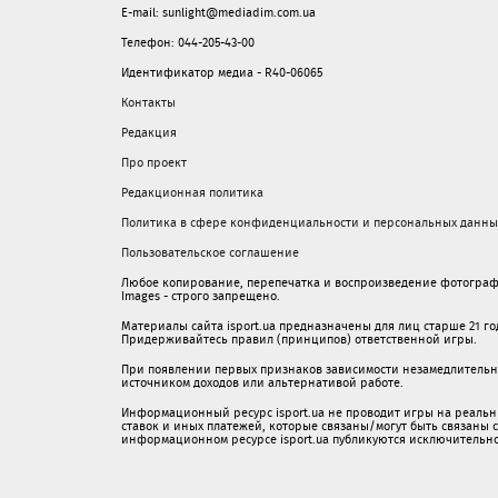
E-mail: sunlight@mediadim.com.ua
Телефон: 044-205-43-00
Идентификатор медиа - R40-06065
Контакты
Редакция
Про проект
Редакционная политика
Политика в сфере конфиденциальности и персональных данны
Пользовательское соглашение
Любое копирование, перепечатка и воспроизведение фотограф
Images - строго запрещено.
Материалы сайта isport.ua предназначены для лиц старше 21 год
Придерживайтесь правил (принципов) ответственной игры.
При появлении первых признаков зависимости незамедлительно 
источником доходов или альтернативой работе.
Информационный ресурс isport.ua не проводит игры на реальн
ставок и иных платежей, которые связаны/могут быть связаны
информационном ресурсе isport.ua публикуютcя исключительн