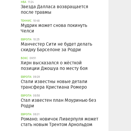
НБА
11:24
Звезда Далласа возвращается
после травмы
ТЕННИС
10:48
Мудрик может снова покинуть
Челси
ЕВРОПА
10:25
Манчестер Сити не будет делать
скидку Барселоне за Родри
БОКС
09:51
Хирн высказался о жёсткой
позиции Джошуа по месту боя
ЕВРОПА
09:29
Стали известны новые детали
трансфера Кристиана Ромеро
ЕВРОПА
08:58
Стал известен план Моуринью без
Родри
ЕВРОПА
08:31
Романо: новичок Ливерпуля может
стать новым Трентом Арнольдом