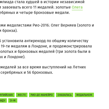
импиада стала худшей в истории независимой
 завоевать всего 11 медалей: золотые
Олега
ребряных и четыре бронзовые медали.
ми медалистами Рио-2016: Олег Верняев (золото и
и бронза).
6 установила антирекорд по общему количеству
я 19-ти медалям в Лондоне, и продемонстрировала
олотых и бронзовых медалей (три золота были в
х и Лондоне).
6 медалей за все время выступлений на Летних
7 серебряных и 56 бронзовых.
МПИЙСКИХ
МЕСТЕ
РИО-ДЕ-ЖАНЕЙРО
ОКАЗАЛАСЬ
МЕДАЛЬНОМ
АДУ
31-М