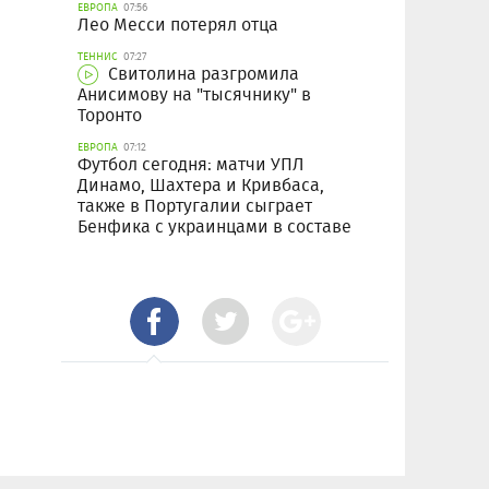
ЕВРОПА
07:56
Лео Месси потерял отца
ТЕННИС
07:27
Свитолина разгромила
Анисимову на "тысячнику" в
Торонто
ЕВРОПА
07:12
Футбол сегодня: матчи УПЛ
Динамо, Шахтера и Кривбаса,
также в Португалии сыграет
Бенфика с украинцами в составе