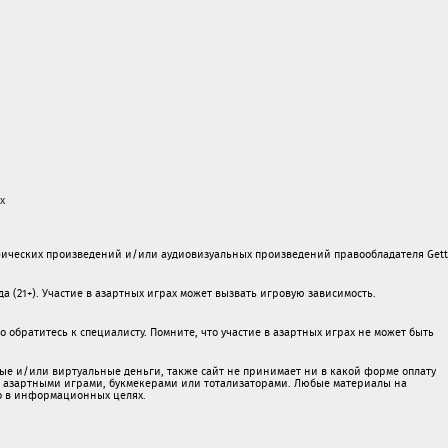
х
ических произведений и/или аудиовизуальных произведений правообладателя Gett
а (21+). Участие в азартных играх может вызвать игровую зависимость.
обратитесь к специалисту. Помните, что участие в азартных играх не может быть
ые и/или виртуальные деньги, также сайт не принимает ни в какой форме oплaту
 c азартными игрaми, букмекерами или тотализаторами. Любые материалы на
о в информационных целях.