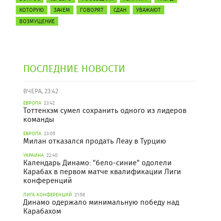
КОТОРУЮ
ЗАЧЕМ
ГОВОРЯТ
СДАН
УВАЖАЮТ
ВОЗМУЩЕНИЕ
ПОСЛЕДНИЕ НОВОСТИ
ВЧЕРА, 23:42
ЕВРОПА
23:42
Тоттенхэм сумел сохранить одного из лидеров
команды
ЕВРОПА
23:05
Милан отказался продать Леау в Турцию
УКРАИНА
22:40
Календарь Динамо: "бело-синие" одолели
Карабах в первом матче квалификации Лиги
конференций
ЛИГА КОНФЕРЕНЦИЙ
21:58
Динамо одержало минимальную победу над
Карабахом