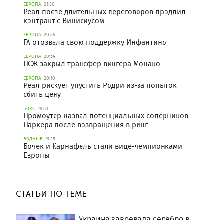
ЕВРОПА
21:30
Реал после длительных переговоров продлил
контракт с Винисиусом
ЕВРОПА
20:55
FA отозвала свою поддержку Инфантино
ЕВРОПА
20:54
ПСЖ закрыл трансфер вингера Монако
ЕВРОПА
20:10
Реал рискует упустить Родри из-за попыток
сбить цену
БОКС
19:53
Промоутер назвал потенциальных соперников
Паркера после возвращения в ринг
ВОДНЫЕ
19:25
Бочек и Карнафель стали вице-чемпионками
Европы
СТАТЬИ ПО ТЕМЕ
Украина завоевала серебро в