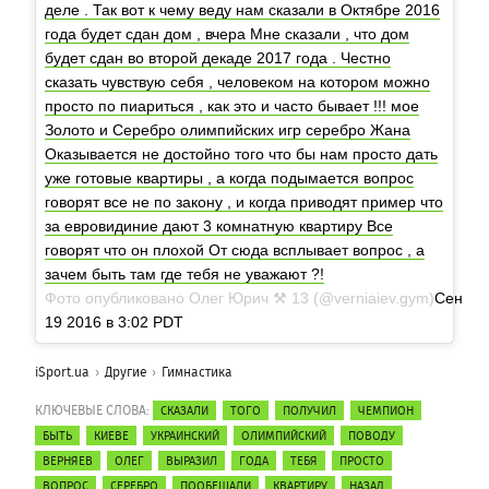
деле . Так вот к чему веду нам сказали в Октябре 2016
года будет сдан дом , вчера Мне сказали , что дом
будет сдан во второй декаде 2017 года . Честно
сказать чувствую себя , человеком на котором можно
просто по пиариться , как это и часто бывает !!! мое
Золото и Серебро олимпийских игр серебро Жана
Оказывается не достойно того что бы нам просто дать
уже готовые квартиры , а когда подымается вопрос
говорят все не по закону , и когда приводят пример что
за евровидиние дают 3 комнатную квартиру Все
говорят что он плохой От сюда всплывает вопрос , а
зачем быть там где тебя не уважают ?!
Фото опубликовано Олег Юрич ⚒ 13 (@verniaiev.gym)
Сен
19 2016 в 3:02 PDT
iSport.ua
Другие
Гимнастика
КЛЮЧЕВЫЕ СЛОВА:
СКАЗАЛИ
ТОГО
ПОЛУЧИЛ
ЧЕМПИОН
БЫТЬ
КИЕВЕ
УКРАИНСКИЙ
ОЛИМПИЙСКИЙ
ПОВОДУ
ВЕРНЯЕВ
ОЛЕГ
ВЫРАЗИЛ
ГОДА
ТЕБЯ
ПРОСТО
ВОПРОС
СЕРЕБРО
ПООБЕЩАЛИ
КВАРТИРУ
НАЗАД