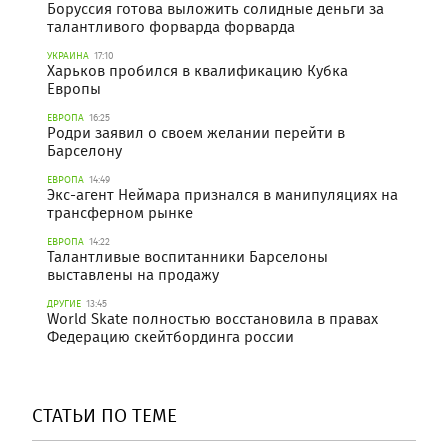
Боруссия готова выложить солидные деньги за
талантливого форварда форварда
УКРАИНА
17:10
Харьков пробился в квалификацию Кубка
Европы
ЕВРОПА
16:25
Родри заявил о своем желании перейти в
Барселону
ЕВРОПА
14:49
Экс-агент Неймара признался в манипуляциях на
трансферном рынке
ЕВРОПА
14:22
Талантливые воспитанники Барселоны
выставлены на продажу
ДРУГИЕ
13:45
World Skate полностью восстановила в правах
Федерацию скейтбординга россии
СТАТЬИ ПО ТЕМЕ