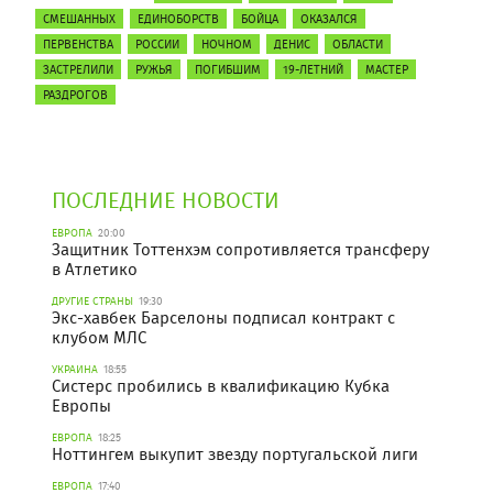
СМЕШАННЫХ
ЕДИНОБОРСТВ
БОЙЦА
ОКАЗАЛСЯ
ПЕРВЕНСТВА
РОССИИ
НОЧНОМ
ДЕНИС
ОБЛАСТИ
ЗАСТРЕЛИЛИ
РУЖЬЯ
ПОГИБШИМ
19-ЛЕТНИЙ
МАСТЕР
РАЗДРОГОВ
ПОСЛЕДНИЕ НОВОСТИ
ЕВРОПА
20:00
Защитник Тоттенхэм сопротивляется трансферу
в Атлетико
ДРУГИЕ СТРАНЫ
19:30
Экс-хавбек Барселоны подписал контракт с
клубом МЛС
УКРАИНА
18:55
Систерс пробились в квалификацию Кубка
Европы
ЕВРОПА
18:25
Ноттингем выкупит звезду португальской лиги
ЕВРОПА
17:40