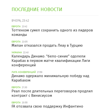
ПОСЛЕДНИЕ НОВОСТИ
ВЧЕРА, 23:42
ЕВРОПА
23:42
Тоттенхэм сумел сохранить одного из лидеров
команды
ЕВРОПА
23:05
Милан отказался продать Леау в Турцию
УКРАИНА
22:40
Календарь Динамо: "бело-синие" одолели
Карабах в первом матче квалификации Лиги
конференций
ЛИГА КОНФЕРЕНЦИЙ
21:58
Динамо одержало минимальную победу над
Карабахом
ЕВРОПА
21:30
Реал после длительных переговоров продлил
контракт с Винисиусом
ЕВРОПА
20:55
FA отозвала свою поддержку Инфантино