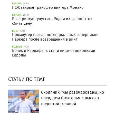
ЕВРОПА
20:54
ПСЖ закрыл трансфер вингера Монако
ЕВРОПА
20:10
Реал рискует упустить Родри из-за попыток
сбить цену
БОКС
19:53
Промоутер назвал потенциальных соперников
Паркера после возвращения в ринг
ВОДНЫЕ
19:25
Бочек и Карнафель стали вице-чемпионками
Европы
СТАТЬИ ПО ТЕМЕ
Скрипник: Мы разочарованы, но
покидаем Стокгольм с высоко
поднятой головой