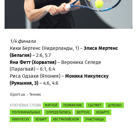
1/4 финала
Элиса Мертенс
Кики Бертенс (Нидерланды, 1) –
(Бельгия)
– 2:6, 5:7
Яна Фетт (Хорватия)
– Вероника Сепеде
(Парагвай) – 6:1, 6:4
Моника Никулеску
Риса Одзаки (Япония) –
(Румыния, 3)
– 4:6, 4:6
iSport.ua
Теннис
КЛЮЧЕВЫЕ СЛОВА:
МАТЧЕЙ
ПОРАЖЕНИЕ
СЫГРАЕТ
ЦУРЕНКО
ПОЛУФИНАЛЬНЫХ
ОПРЕДЕЛИЛИСЬ
БЕРТЕНС
ХОБАРТЕ
НИКУЛЕСКУ
ХОБАРТ
АВСТРАЛИЙСКОМ
УЧАСТНИЦЫ