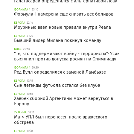
Галатасарай определился с альтернативой Леау
ФОРМУЛА 1
23:10
Формула-1 намерена еще снизить вес болидов
ЕВРОПА
22:14
Моуринью ввел новые правила внутри Реала
ЕВРОПА
21:20
Бывший лидер Милана покинул команду
БОКС
20:55
"Те, кто поддерживают войну - террористы": Усик
выступил против допуска росиян на Олимпиаду
ФОРМУЛА 1
20:30
Ред Булл определился с заменой Ламбьязе
ЕВРОПА
19:45
Сын легенды футбола остался без клуба
ЕВРОПА
18:55
Хавбек сборной Аргентины может вернуться в
Европу
УКРАИНА
18:15
Матч УПЛ был перенесен после вражеского
обстрела
ЕВРОПА
17:40