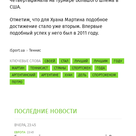
четвертьфинала на турнире Большого шлема в
США.
Отметим, что для Хуана Мартина подобное
достижение стало уже вторым. Впервые
подобный успех у него был в 2011 году.
iSport.ua
Теннис
КЛЮЧЕВЫЕ СЛОВА:
СВОЕЙ
СТАЛ
ЛУЧШИЙ
ЛУЧШИМ
ГОДУ
МАРТИН
ТЕННИСИСТ
СТРАНЫ
СПОРТСМЕН
ГОДА
АРГЕНТИНСКИЙ
АРГЕНТИНЕ
ХУАН
ДЕЛЬ
СПОРТСМЕНОМ
ПОТРО
ПОСЛЕДНИЕ НОВОСТИ
ВЧЕРА, 23:45
ЕВРОПА
23:45