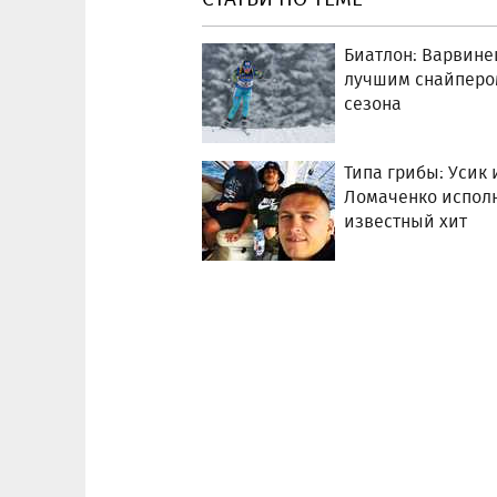
Биатлон: Варвине
лучшим снайперо
сезона
Типа грибы: Усик 
Ломаченко испол
известный хит