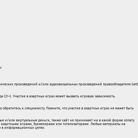
х
ических произведений и/или аудиовизуальных произведений правообладателя Gett
а (21+). Участие в азартных играх может вызвать игровую зависимость.
обратитесь к специалисту. Помните, что участие в азартных играх не может быть
ые и/или виртуальные деньги, также сайт не принимает ни в какой форме oплaту
 c азартными игрaми, букмекерами или тотализаторами. Любые материалы на
о в информационных целях.