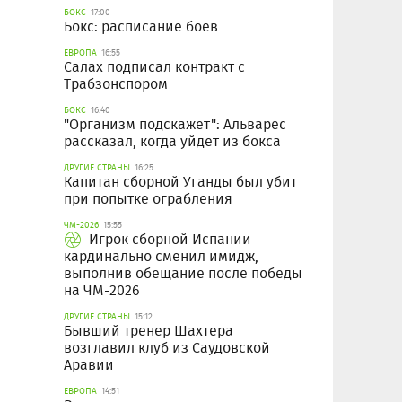
БОКС
17:00
Бокс: расписание боев
ЕВРОПА
16:55
Салах подписал контракт с
Трабзонспором
БОКС
16:40
"Организм подскажет": Альварес
рассказал, когда уйдет из бокса
ДРУГИЕ СТРАНЫ
16:25
Капитан сборной Уганды был убит
при попытке ограбления
ЧМ-2026
15:55
Игрок сборной Испании
кардинально сменил имидж,
выполнив обещание после победы
на ЧМ-2026
ДРУГИЕ СТРАНЫ
15:12
Бывший тренер Шахтера
возглавил клуб из Саудовской
Аравии
ЕВРОПА
14:51