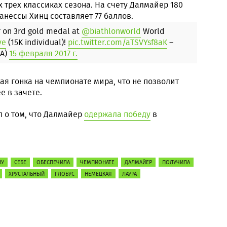
 трех классиках сезона. На счету Далмайер 180
Ванессы Хинц составляет 77 баллов.
r on 3rd gold medal at
@biathlonworld
World
ve
(15K individual)!
pic.twitter.com/aTSVYsf8aK
–
SA)
15 февраля 2017 г.
я гонка на чемпионате мира, что не позволит
е в зачете.
 о том, что Далмайер
одержала победу
в
НУ
СЕБЕ
ОБЕСПЕЧИЛА
ЧЕМПИОНАТЕ
ДАЛМАЙЕР
ПОЛУЧИЛА
ХРУСТАЛЬНЫЙ
ГЛОБУС
НЕМЕЦКАЯ
ЛАУРА