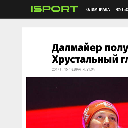
ОЛИМПИАДА
ФУТБ
ХОККЕЙ
ММА
АВ
Далмайер пол
Хрустальный г
2017 Г., 15 ФЕВРАЛЯ, 21:04