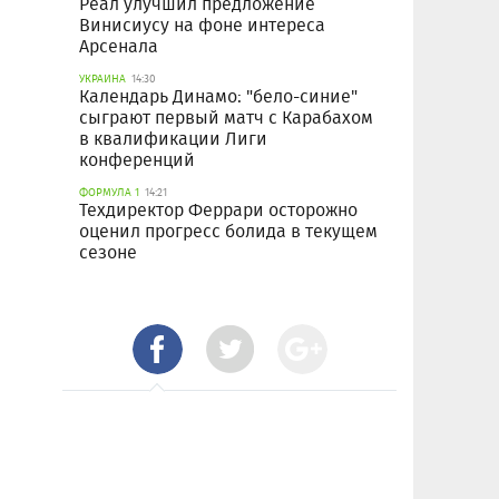
Реал улучшил предложение
Винисиусу на фоне интереса
Арсенала
УКРАИНА
14:30
Календарь Динамо: "бело-синие"
сыграют первый матч с Карабахом
в квалификации Лиги
конференций
ФОРМУЛА 1
14:21
Техдиректор Феррари осторожно
оценил прогресс болида в текущем
сезоне