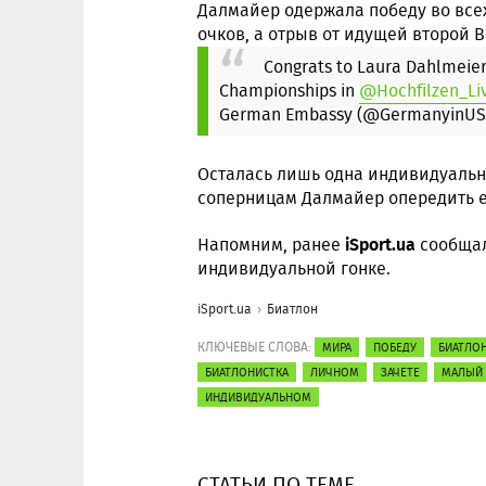
Далмайер одержала победу во всех
очков, а отрыв от идущей второй 
Congrats to Laura Dahlmeie
Championships in
@Hochfilzen_Li
German Embassy (@GermanyinU
Осталась лишь одна индивидуальна
соперницам Далмайер опередить е
iSport.ua
Напомним, ранее
сообщал
индивидуальной гонке.
iSport.ua
Биатлон
КЛЮЧЕВЫЕ СЛОВА:
МИРА
ПОБЕДУ
БИАТЛО
БИАТЛОНИСТКА
ЛИЧНОМ
ЗАЧЕТЕ
МАЛЫЙ
ИНДИВИДУАЛЬНОМ
СТАТЬИ ПО ТЕМЕ