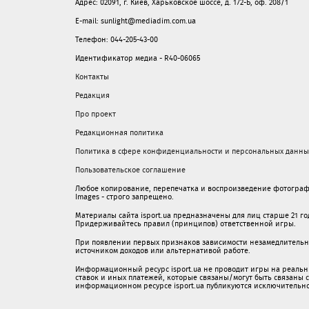
Адрес: 02091, г. Киев, Харьковское шоссе, д. 172-Б, оф. 208/1
E-mail: sunlight@mediadim.com.ua
Телефон: 044-205-43-00
Идентификатор медиа - R40-06065
Контакты
Редакция
Про проект
Редакционная политика
Политика в сфере конфиденциальности и персональных данны
Пользовательское соглашение
Любое копирование, перепечатка и воспроизведение фотограф
Images - строго запрещено.
Материалы сайта isport.ua предназначены для лиц старше 21 год
Придерживайтесь правил (принципов) ответственной игры.
При появлении первых признаков зависимости незамедлительно 
источником доходов или альтернативой работе.
Информационный ресурс isport.ua не проводит игры на реальн
ставок и иных платежей, которые связаны/могут быть связаны
информационном ресурсе isport.ua публикуютcя исключительн