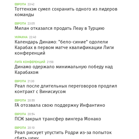
ЕВРОПА
23:42
Тоттенхэм сумел сохранить одного из лидеров
команды
ЕВРОПА
23:05
Милан отказался продать Леау в Турцию
УКРАИНА
22:40
Календарь Динамо: "бело-синие" одолели
Карабах в первом матче квалификации Лиги
конференций
ЛИГА КОНФЕРЕНЦИЙ
21:58
Динамо одержало минимальную победу над
Карабахом
ЕВРОПА
21:30
Реал после длительных переговоров продлил
контракт с Винисиусом
ЕВРОПА
20:55
FA отозвала свою поддержку Инфантино
ЕВРОПА
20:54
ПСЖ закрыл трансфер вингера Монако
ЕВРОПА
20:10
Реал рискует упустить Родри из-за попыток
сбить цену