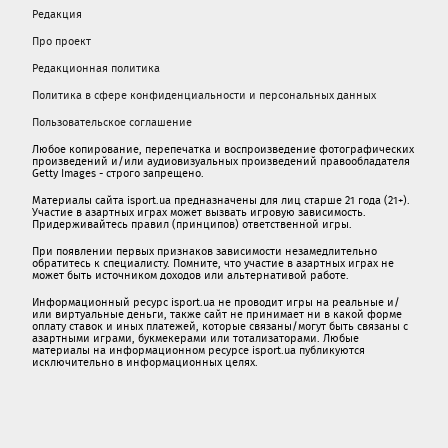
Редакция
Про проект
Редакционная политика
Политика в сфере конфиденциальности и персональных данных
Пользовательское соглашение
Любое копирование, перепечатка и воспроизведение фотографических
произведений и/или аудиовизуальных произведений правообладателя
Getty Images - строго запрещено.
Материалы сайта isport.ua предназначены для лиц старше 21 года (21+).
Участие в азартных играх может вызвать игровую зависимость.
Придерживайтесь правил (принципов) ответственной игры.
При появлении первых признаков зависимости незамедлительно
обратитесь к специалисту. Помните, что участие в азартных играх не
может быть источником доходов или альтернативой работе.
Информационный ресурс isport.ua не проводит игры на реальные и/
или виртуальные деньги, также сайт не принимает ни в какой форме
oплaту ставок и иных платежей, которые связаны/могут быть связаны c
азартными игрaми, букмекерами или тотализаторами. Любые
материалы на информационном ресурсе isport.ua публикуютcя
исключительно в информационных целях.