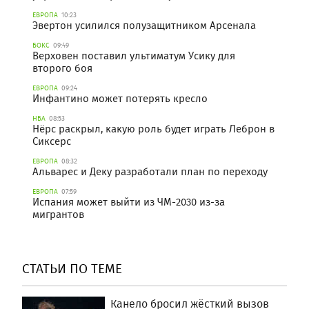
ЕВРОПА
10:23
Эвертон усилился полузащитником Арсенала
БОКС
09:49
Верховен поставил ультиматум Усику для
второго боя
ЕВРОПА
09:24
Инфантино может потерять кресло
НБА
08:53
Нёрс раскрыл, какую роль будет играть Леброн в
Сиксерс
ЕВРОПА
08:32
Альварес и Деку разработали план по переходу
ЕВРОПА
07:59
Испания может выйти из ЧМ-2030 из-за
мигрантов
СТАТЬИ ПО ТЕМЕ
Канело бросил жёсткий вызов