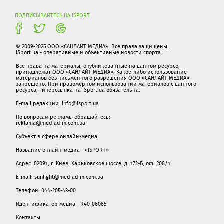
ПОДПИСЫВАЙТЕСЬ НА ISPORT
© 2009-2025 ООО «САНЛАЙТ МЕДИА». Все права защищены.
iSport.ua - оперативные и объективные новости спорта.
Все права на материалы, опубликованные на данном ресурсе,
принадлежат ООО «САНЛАЙТ МЕДИА». Какое-либо использование
материалов без письменного разрешения ООО «САНЛАЙТ МЕДИА»
запрещено. При правомерном использовании материалов с данного
ресурса, гиперссылка на iSport.ua обязательна.
E-mail редакции:
info@isport.ua
По вопросам рекламы обращайтесь:
reklama@mediadim.com.ua
Субъект в сфере онлайн-медиа
Название онлайн-медиа - «ISPORT»
Адрес: 02091, г. Киев, Харьковское шоссе, д. 172-Б, оф. 208/1
E-mail: sunlight@mediadim.com.ua
Телефон: 044-205-43-00
Идентификатор медиа - R40-06065
Контакты