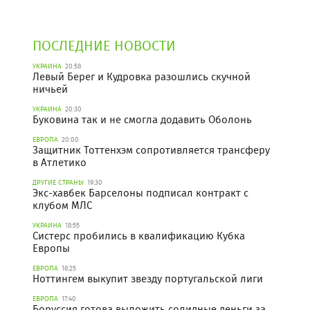
ПОСЛЕДНИЕ НОВОСТИ
УКРАИНА
20:58
Левый Берег и Кудровка разошлись скучной
ничьей
УКРАИНА
20:30
Буковина так и не смогла додавить Оболонь
ЕВРОПА
20:00
Защитник Тоттенхэм сопротивляется трансферу
в Атлетико
ДРУГИЕ СТРАНЫ
19:30
Экс-хавбек Барселоны подписал контракт с
клубом МЛС
УКРАИНА
18:55
Систерс пробились в квалификацию Кубка
Европы
ЕВРОПА
18:25
Ноттингем выкупит звезду португальской лиги
ЕВРОПА
17:40
Боруссия готова выложить солидные деньги за