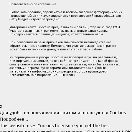
Пользовательское соглашение
Любое копирование, перепечатка и воспроизведение фотографических
произведений и/или аудиовизуальных произведений правообладателя
Getty Images - строго запрещено.
Материалы сайта isport.ua предназначены для лиц старше 21 года (21+).
Участие в азартных играх может вызвать игровую зависимость.
Придерживайтесь правил (принципов) ответственной игры.
При появлении первых признаков зависимости незамедлительно
обратитесь к специалисту. Помните, что участие в азартных играх не
может быть источником доходов или альтернативой работе.
Информационный ресурс isport.ua не проводит игры на реальные и/
или виртуальные деньги, также сайт не принимает ни в какой форме
oплaту ставок и иных платежей, которые связаны/могут быть связаны c
азартными игрaми, букмекерами или тотализаторами. Любые
материалы на информационном ресурсе isport.ua публикуютcя
исключительно в информационных целях.
x
Для удобства пользования сайтом используются Cookies.
Подробнее...
This website uses Cookies to ensure you get the best