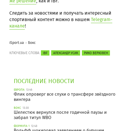
же решение
, как и IBF.
Следить за новостями и получать интересный
спортивный контент можно в нашем
Telegram-
канале
!
iSport.ua
Бокс
КЛЮЧЕВЫЕ СЛОВА:
IBF
АЛЕКСАНДР УСИК
РИКО ВЕРХОВЕН
ПОСЛЕДНИЕ НОВОСТИ
ЕВРОПА
13:46
Флик опроверг все слухи о трансфере звёздного
вингера
БОКС
13:30
Шелестюк вернулся после годичной паузы и
забрал титул WBO
ФОРМУЛА 1
12:48
Вольфф шокировал заявлением о будущем