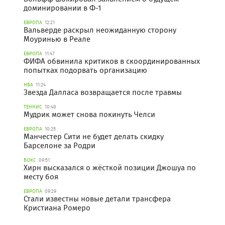
доминировании в Ф-1
ЕВРОПА
12:21
Вальверде раскрыл неожиданную сторону
Моуринью в Реале
ЕВРОПА
11:47
ФИФА обвинила критиков в скоординированных
попытках подорвать организацию
НБА
11:24
Звезда Далласа возвращается после травмы
ТЕННИС
10:48
Мудрик может снова покинуть Челси
ЕВРОПА
10:25
Манчестер Сити не будет делать скидку
Барселоне за Родри
БОКС
09:51
Хирн высказался о жёсткой позиции Джошуа по
месту боя
ЕВРОПА
09:29
Стали известны новые детали трансфера
Кристиана Ромеро