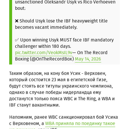
unsanctioned Oleksandr Usyk vs Rico Verhoeven
bout:
❌ Should Usyk lose the IBF heavyweight title
becomes vacant immediately.
✅ Upon winning Usyk MUST face IBF mandatory
challenger within 180 days.
pic.twitter.com/VeokMsIL9v
— On The Record
Boxing (@OnTheRecordBox)
May 14, 2026
Таким образом, на кону боя Усик - Верховен,
который состоится 23 мая в египетской Гизе,
будут стоять все титулы украинского чемпиона,
однако в случае победы нидерландца ему
достанутся только пояса WBC и The Ring, а WBA и
IBF станут вакантными.
Напомним, ранее WBC санкционировал бой Усика
с Верховеном, а
WBA приняла по поединку такое