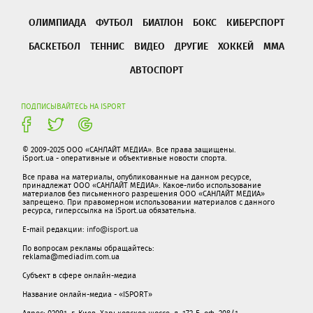
ОЛИМПИАДА
ФУТБОЛ
БИАТЛОН
БОКС
КИБЕРСПОРТ
БАСКЕТБОЛ
ТЕННИС
ВИДЕО
ДРУГИЕ
ХОККЕЙ
ММА
АВТОСПОРТ
ПОДПИСЫВАЙТЕСЬ НА ISPORT
© 2009-2025 ООО «САНЛАЙТ МЕДИА». Все права защищены.
iSport.ua - оперативные и объективные новости спорта.
Все права на материалы, опубликованные на данном ресурсе,
принадлежат ООО «САНЛАЙТ МЕДИА». Какое-либо использование
материалов без письменного разрешения ООО «САНЛАЙТ МЕДИА»
запрещено. При правомерном использовании материалов с данного
ресурса, гиперссылка на iSport.ua обязательна.
E-mail редакции:
info@isport.ua
По вопросам рекламы обращайтесь:
reklama@mediadim.com.ua
Субъект в сфере онлайн-медиа
Название онлайн-медиа - «ISPORT»
Адрес: 02091, г. Киев, Харьковское шоссе, д. 172-Б, оф. 208/1