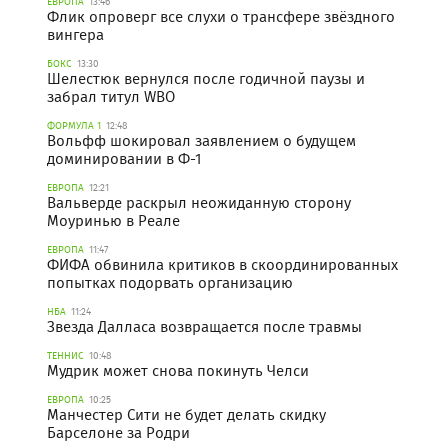
ЕВРОПА
13:46
Флик опроверг все слухи о трансфере звёздного
вингера
БОКС
13:30
Шелестюк вернулся после годичной паузы и
забрал титул WBO
ФОРМУЛА 1
12:48
Вольфф шокировал заявлением о будущем
доминировании в Ф-1
ЕВРОПА
12:21
Вальверде раскрыл неожиданную сторону
Моуринью в Реале
ЕВРОПА
11:47
ФИФА обвинила критиков в скоординированных
попытках подорвать организацию
НБА
11:24
Звезда Далласа возвращается после травмы
ТЕННИС
10:48
Мудрик может снова покинуть Челси
ЕВРОПА
10:25
Манчестер Сити не будет делать скидку
Барселоне за Родри