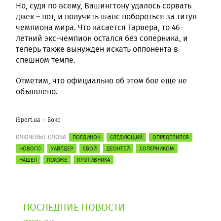
Но, судя по всему, Вашингтону удалось сорвать
джек – пот, и получить шанс побороться за титул
чемпиона мира. Что касается Тарвера, то 46-
летний экс-чемпион остался без соперника, и
теперь также вынужден искать оппонента в
спешном темпе.
Отметим, что официально об этом бое еще не
объявлено.
iSport.ua
Бокс
КЛЮЧЕВЫЕ СЛОВА:
ПОЕДИНОК
СЛЕДУЮЩИЙ
ОПРЕДЕЛИЛСЯ
НОВОГО
УАЙЛДЕР
СВОЙ
ДЕОНТЕЙ
СОПЕРНИКОМ
НАШЕЛ
ПОХОЖЕ
ПРОТИВНИКА
ПОСЛЕДНИЕ НОВОСТИ