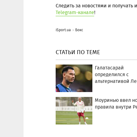
Следить за новостями и получать
Telegram-канале
!
iSport.ua
Бокс
СТАТЬИ ПО ТЕМЕ
Галатасарай
определился с
альтернативой Ле
Моуринью ввел н
правила внутри Р