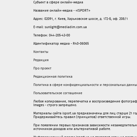
Субъект в сфере онлайн-медиа
Название онлайн-медиа - «ISPORT»
Адрес: 02091, г. Киев, Харьковское шоссе, д. 172-Б, оф. 208/1
E-mail: sunlight@mediadim.com.ua
Телефон: 044-205-43-00
Идентификатор медиа - R40-06065
Контакты
Редакция
Про проект
Редакционная политика
Политика в сфере конфиденциальности и персональных данны
Пользовательское соглашение
Любое копирование, перепечатка и воспроизведение фотограф
Images - строго запрещено.
Материалы сайта isport.ua предназначены для лиц старше 21 год
Придерживайтесь правил (принципов) ответственной игры.
При появлении первых признаков зависимости незамедлительно 
источником доходов или альтернативой работе.