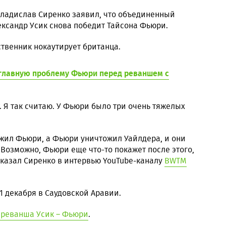
ладислав Сиренко заявил, что объединенный
ександр Усик снова победит Тайсона Фьюри.
ственник нокаутирует британца.
 главную проблему Фьюри перед реваншем с
. Я так считаю. У Фьюри было три очень тяжелых
жил Фьюри, а Фьюри уничтожил Уайлдера, и они
 Возможно, Фьюри еще что-то покажет после этого,
- сказал Сиренко в интервью YouTube-каналу
BWTM
1 декабря в Саудовской Аравии.
 реванша Усик – Фьюри
.