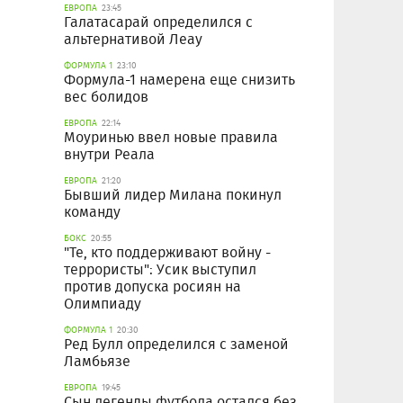
ЕВРОПА
23:45
Галатасарай определился с
альтернативой Леау
ФОРМУЛА 1
23:10
Формула-1 намерена еще снизить
вес болидов
ЕВРОПА
22:14
Моуринью ввел новые правила
внутри Реала
ЕВРОПА
21:20
Бывший лидер Милана покинул
команду
БОКС
20:55
"Те, кто поддерживают войну -
террористы": Усик выступил
против допуска росиян на
Олимпиаду
ФОРМУЛА 1
20:30
Ред Булл определился с заменой
Ламбьязе
ЕВРОПА
19:45
Сын легенды футбола остался без