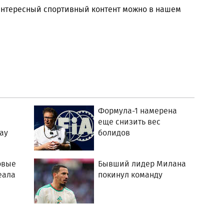
 интересный спортивный контент можно в нашем
Формула-1 намерена
еще снизить вес
ау
болидов
овые
Бывший лидер Милана
еала
покинул команду