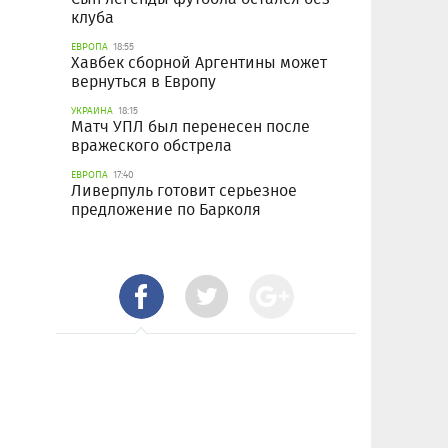
клуба
ЕВРОПА
18:55
Хавбек сборной Аргентины может
вернуться в Европу
УКРАИНА
18:15
Матч УПЛ был перенесен после
вражеского обстрела
ЕВРОПА
17:40
Ливерпуль готовит серьезное
предложение по Барколя