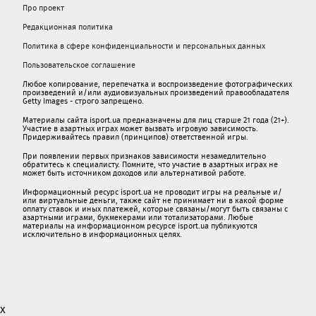
Про проект
Редакционная политика
Политика в сфере конфиденциальности и персональных данных
Пользовательское соглашение
Любое копирование, перепечатка и воспроизведение фотографических
произведений и/или аудиовизуальных произведений правообладателя
Getty Images - строго запрещено.
Материалы сайта isport.ua предназначены для лиц старше 21 года (21+).
Участие в азартных играх может вызвать игровую зависимость.
Придерживайтесь правил (принципов) ответственной игры.
При появлении первых признаков зависимости незамедлительно
обратитесь к специалисту. Помните, что участие в азартных играх не
может быть источником доходов или альтернативой работе.
Информационный ресурс isport.ua не проводит игры на реальные и/
или виртуальные деньги, также сайт не принимает ни в какой форме
oплaту ставок и иных платежей, которые связаны/могут быть связаны c
азартными игрaми, букмекерами или тотализаторами. Любые
материалы на информационном ресурсе isport.ua публикуютcя
исключительно в информационных целях.
x