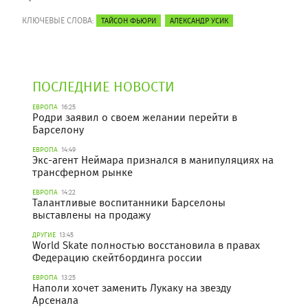
КЛЮЧЕВЫЕ СЛОВА:
ТАЙСОН ФЬЮРИ
АЛЕКСАНДР УСИК
ПОСЛЕДНИЕ НОВОСТИ
ЕВРОПА
16:25
Родри заявил о своем желании перейти в
Барселону
ЕВРОПА
14:49
Экс-агент Неймара признался в манипуляциях на
трансферном рынке
ЕВРОПА
14:22
Талантливые воспитанники Барселоны
выставлены на продажу
ДРУГИЕ
13:45
World Skate полностью восстановила в правах
Федерацию скейтбординга россии
ЕВРОПА
13:25
Наполи хочет заменить Лукаку на звезду
Арсенала