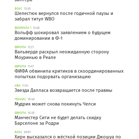
БОКС
13:30
Шелестюк вернулся после годичной паузы и
забрал титул WBO
ФОРМУЛА 1
12:48
Вольфф шокировал заявлением о будущем
доминировании в Ф-1
ЕВРОПА
12:21
Вальверде раскрыл неожиданную сторону
Моуринью в Реале
ЕВРОПА
11:47
ФИФА обвинила критиков в скоординированных
попытках подорвать организацию
НБА
11:24
Звезда Далласа возвращается после травмы
ТЕННИС
10:48
Мудрик может снова покинуть Челси
ЕВРОПА
10:25
Манчестер Сити не будет делать скидку
Барселоне за Родри
БОКС
09:51
Хирн высказался о жёсткой позиции Джошуа по