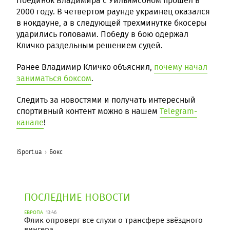
Поединок Владимира с Уильямсоном прошел в
2000 году. В четвертом раунде украинец оказался
в нокдауне, а в следующей трехминутке бкосеры
ударились головами. Победу в бою одержал
Кличко раздельным решением судей.
Ранее Владимир Кличко объяснил,
почему начал
заниматься боксом
.
Следить за новостями и получать интересный
спортивный контент можно в нашем
Telegram-
канале
!
iSport.ua
Бокс
ПОСЛЕДНИЕ НОВОСТИ
ЕВРОПА
13:46
Флик опроверг все слухи о трансфере звёздного
вингера