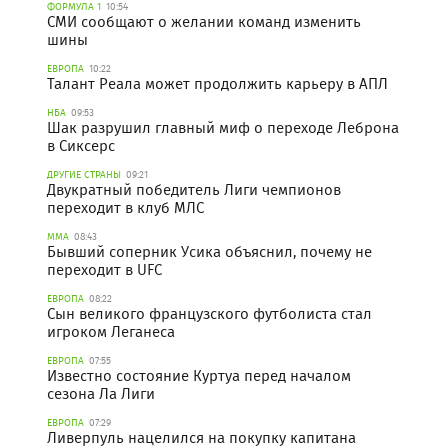
ФОРМУЛА 1
10:54
СМИ сообщают о желании команд изменить
шины
ЕВРОПА
10:22
Талант Реала может продолжить карьеру в АПЛ
НБА
09:53
Шак разрушил главный миф о переходе Леброна
в Сиксерс
ДРУГИЕ СТРАНЫ
09:21
Двукратный победитель Лиги чемпионов
переходит в клуб МЛС
ММА
08:43
Бывший соперник Усика объяснил, почему не
переходит в UFC
ЕВРОПА
08:22
Сын великого французского футболиста стал
игроком Леганеса
ЕВРОПА
07:55
Известно состояние Куртуа перед началом
сезона Ла Лиги
ЕВРОПА
07:29
Ливерпуль нацелился на покупку капитана