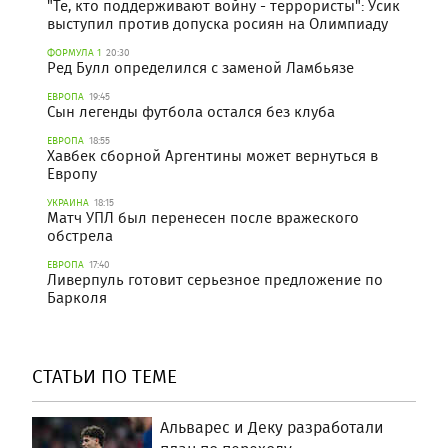
"Те, кто поддерживают войну - террористы": Усик
выступил против допуска росиян на Олимпиаду
ФОРМУЛА 1
20:30
Ред Булл определился с заменой Ламбьязе
ЕВРОПА
19:45
Сын легенды футбола остался без клуба
ЕВРОПА
18:55
Хавбек сборной Аргентины может вернуться в
Европу
УКРАИНА
18:15
Матч УПЛ был перенесен после вражеского
обстрела
ЕВРОПА
17:40
Ливерпуль готовит серьезное предложение по
Барколя
СТАТЬИ ПО ТЕМЕ
Альварес и Деку разработали