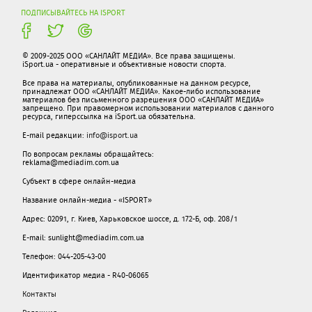
ПОДПИСЫВАЙТЕСЬ НА ISPORT
© 2009-2025 ООО «САНЛАЙТ МЕДИА». Все права защищены.
iSport.ua - оперативные и объективные новости спорта.
Все права на материалы, опубликованные на данном ресурсе,
принадлежат ООО «САНЛАЙТ МЕДИА». Какое-либо использование
материалов без письменного разрешения ООО «САНЛАЙТ МЕДИА»
запрещено. При правомерном использовании материалов с данного
ресурса, гиперссылка на iSport.ua обязательна.
E-mail редакции:
info@isport.ua
По вопросам рекламы обращайтесь:
reklama@mediadim.com.ua
Субъект в сфере онлайн-медиа
Название онлайн-медиа - «ISPORT»
Адрес: 02091, г. Киев, Харьковское шоссе, д. 172-Б, оф. 208/1
E-mail: sunlight@mediadim.com.ua
Телефон: 044-205-43-00
Идентификатор медиа - R40-06065
Контакты