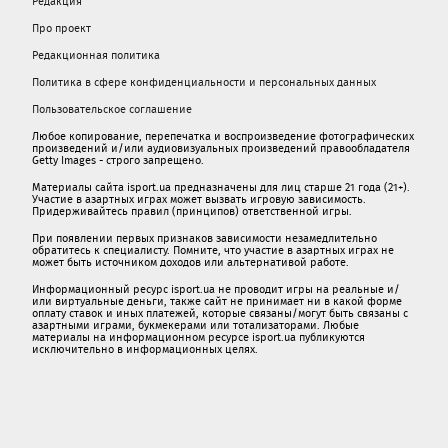
Редакция
Про проект
Редакционная политика
Политика в сфере конфиденциальности и персональных данных
Пользовательское соглашение
Любое копирование, перепечатка и воспроизведение фотографических
произведений и/или аудиовизуальных произведений правообладателя
Getty Images - строго запрещено.
Материалы сайта isport.ua предназначены для лиц старше 21 года (21+).
Участие в азартных играх может вызвать игровую зависимость.
Придерживайтесь правил (принципов) ответственной игры.
При появлении первых признаков зависимости незамедлительно
обратитесь к специалисту. Помните, что участие в азартных играх не
может быть источником доходов или альтернативой работе.
Информационный ресурс isport.ua не проводит игры на реальные и/
или виртуальные деньги, также сайт не принимает ни в какой форме
oплaту ставок и иных платежей, которые связаны/могут быть связаны c
азартными игрaми, букмекерами или тотализаторами. Любые
материалы на информационном ресурсе isport.ua публикуютcя
исключительно в информационных целях.