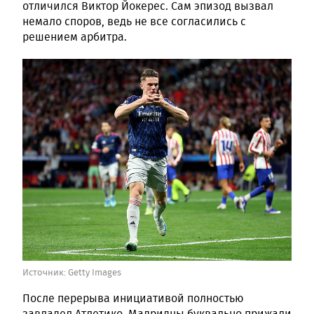
отличился Виктор Йокерес. Сам эпизод вызвал
немало споров, ведь не все согласились с
решением арбитра.
Источник:
Getty Images
После перерыва инициативой полностью
завладел Атлетико. Мадридцы буквально прижали