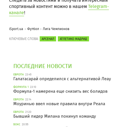
Следить за новостями и получать интересный
спортивный контент можно в нашем
Telegram-
канале
!
iSport.ua
Футбол
Лига Чемпионов
КЛЮЧЕВЫЕ СЛОВА:
АРСЕНАЛ
АТЛЕТИКО МАДРИД
ПОСЛЕДНИЕ НОВОСТИ
ЕВРОПА
23:45
Галатасарай определился с альтернативой Леау
ФОРМУЛА 1
23:10
Формула-1 намерена еще снизить вес болидов
ЕВРОПА
22:14
Моуринью ввел новые правила внутри Реала
ЕВРОПА
21:20
Бывший лидер Милана покинул команду
БОКС
20:55