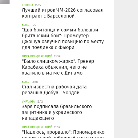
ЕВРОПА
15:29
Лучший игрок ЧМ-2026 согласовал
контракт с Барселоной
БОКС
14:41
"Два британца и самый большой
британский бой": Промоутер
Джошуа озвучил позицию по месту
для поединка с Фьюри
ЛИГА КОНФЕРЕНЦИЙ
13:59
"Было слишком жарко": Тренер
Карабаха объяснил, чего не
хватило в матче с Динамо
БОКС
13:28
Стал известна рабочая дата
реванша Дюбуа - Уордли
УКРАИНА
12:42
Заря подписала бразильского
защитника и украинского
нападающего
ЛИГА КОНФЕРЕНЦИЙ
11:59
"Надеюсь, прорвало": Пономаренко
оценил свой победный гол в матче