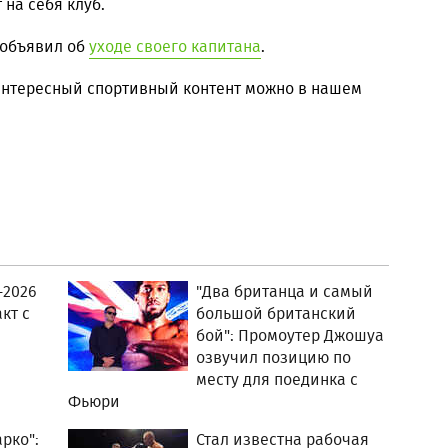
на себя клуб.
 объявил об
уходе своего капитана
.
 интересный спортивный контент можно в нашем
-2026
"Два британца и самый
кт с
большой британский
бой": Промоутер Джошуа
озвучил позицию по
месту для поединка с
Фьюри
рко":
Стал известна рабочая