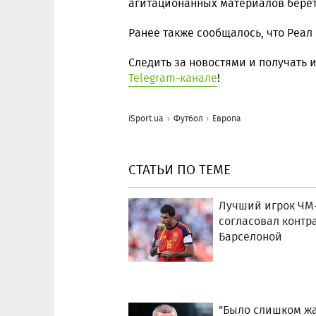
агитационанных материалов берет 
Ранее также сообщалось, что Реал
Следить за новостями и получать
Telegram-канале
!
iSport.ua
Футбол
Европа
СТАТЬИ ПО ТЕМЕ
Лучший игрок ЧМ
согласовал контра
Барселоной
"Было слишком жа