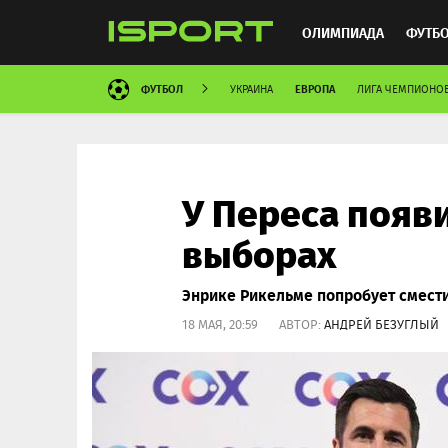
ОЛИМПИАДА
ФУТБ
ФУТБОЛ
ЕВРОПА
УКРАИНА
ЛИГА ЧЕМПИОНО
ХОККЕЙ
ММА
АВ
У Переса появ
выборах
Энрике Рикельме попробует смест
18 МАЯ, 20:59 АВТОР:
АНДРЕЙ БЕЗУГЛЫЙ