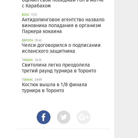
с Карабахом
БОКС
11:31
Антидопинговое агентство назвало
виновника попадания в организм
Паркера кокаина
ЕВРОПА
10:43
Челси договорился о подписании
испанского защитника
ТЕННИС
10:10
Свитолина легко преодолела
третий раунд турнира в Торонто
ТЕННИС
09:55
Костюк вышла в 1/8 финала
турнира в Торонто