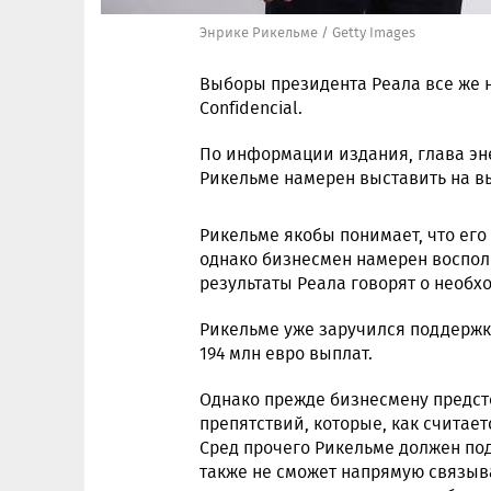
Энрике Рикельме / Getty Images
Выборы президента Реала все же н
Confidencial.
По информации издания, глава эн
Рикельме намерен выставить на в
Рикельме якобы понимает, что ег
однако бизнесмен намерен воспол
результаты Реала говорят о необх
Рикельме уже заручился поддержк
194 млн евро выплат.
Однако прежде бизнесмену предст
препятствий, которые, как считае
Сред прочего Рикельме должен под
также не сможет напрямую связыв