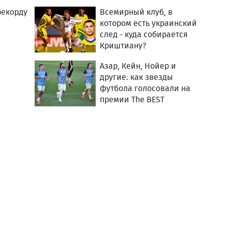
рекорду
Всемирный клуб, в
котором есть украинский
след - куда собирается
Криштиану?
Азар, Кейн, Нойер и
другие: как звезды
футбола голосовали на
премии The BEST