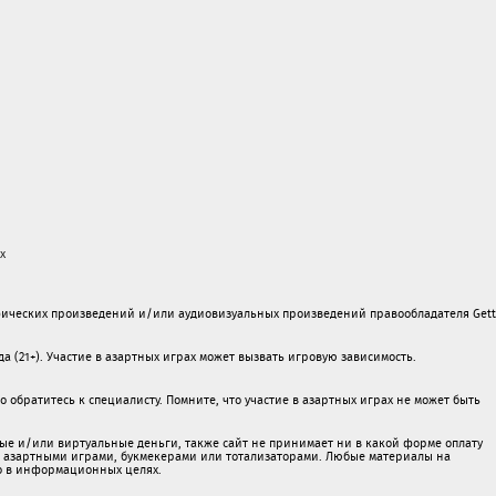
х
ических произведений и/или аудиовизуальных произведений правообладателя Gett
а (21+). Участие в азартных играх может вызвать игровую зависимость.
обратитесь к специалисту. Помните, что участие в азартных играх не может быть
ые и/или виртуальные деньги, также сайт не принимает ни в какой форме oплaту
 c азартными игрaми, букмекерами или тотализаторами. Любые материалы на
о в информационных целях.