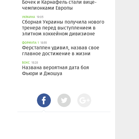
Бочек и Карнафель стали вице-
чемпионками Европы
УКРАИНА
19:05
Сборная Украины получила нового
тренера перед выступлением в
элитном хоккейном дивизионе
ФОРМУЛА 1
18:55
Ферстаппен удивил, назвав свое
главное достижение в жизни
БОКС
18:28
Названа вероятная дата боя
Фьюри и Джошуа