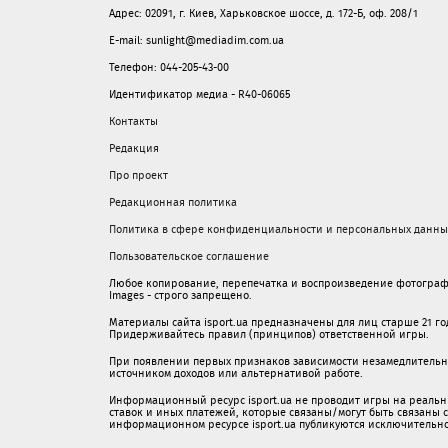
Адрес: 02091, г. Киев, Харьковское шоссе, д. 172-Б, оф. 208/1
E-mail: sunlight@mediadim.com.ua
Телефон: 044-205-43-00
Идентификатор медиа - R40-06065
Контакты
Редакция
Про проект
Редакционная политика
Политика в сфере конфиденциальности и персональных данны
Пользовательское соглашение
Любое копирование, перепечатка и воспроизведение фотограф
Images - строго запрещено.
Материалы сайта isport.ua предназначены для лиц старше 21 год
Придерживайтесь правил (принципов) ответственной игры.
При появлении первых признаков зависимости незамедлительно 
источником доходов или альтернативой работе.
Информационный ресурс isport.ua не проводит игры на реальн
ставок и иных платежей, которые связаны/могут быть связаны
информационном ресурсе isport.ua публикуютcя исключительн