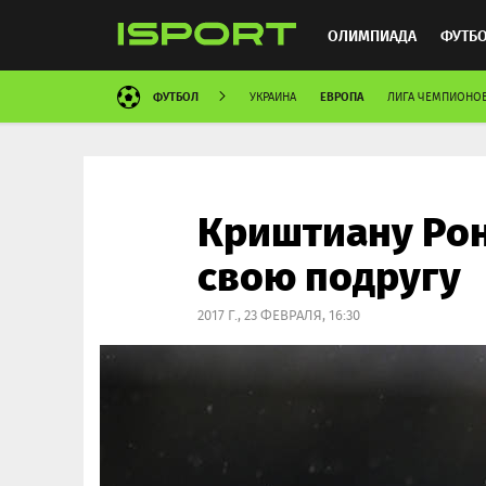
ОЛИМПИАДА
ФУТБ
ФУТБОЛ
ЕВРОПА
УКРАИНА
ЛИГА ЧЕМПИОНО
ХОККЕЙ
ММА
АВ
Криштиану Ро
свою подругу
2017 Г., 23 ФЕВРАЛЯ, 16:30