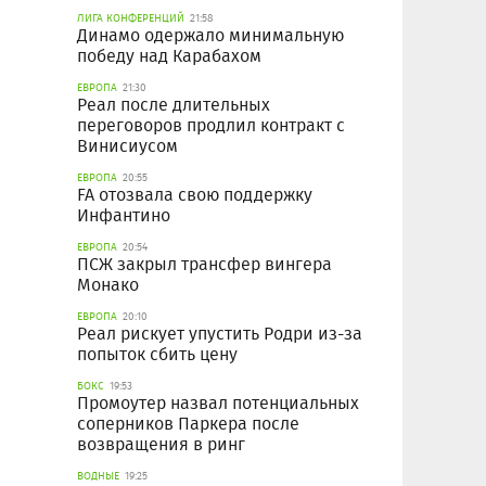
ЛИГА КОНФЕРЕНЦИЙ
21:58
Динамо одержало минимальную
победу над Карабахом
ЕВРОПА
21:30
Реал после длительных
переговоров продлил контракт с
Винисиусом
ЕВРОПА
20:55
FA отозвала свою поддержку
Инфантино
ЕВРОПА
20:54
ПСЖ закрыл трансфер вингера
Монако
ЕВРОПА
20:10
Реал рискует упустить Родри из-за
попыток сбить цену
БОКС
19:53
Промоутер назвал потенциальных
соперников Паркера после
возвращения в ринг
ВОДНЫЕ
19:25