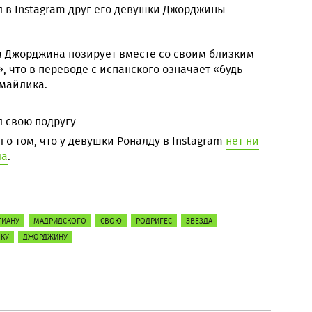
 в Instagram друг его девушки Джорджины
м Джорджина позирует вместе со своим близким
, что в переводе с испанского означает «будь
смайлика.
о том, что у девушки Роналду в Instagram
нет ни
ла
.
ТИАНУ
МАДРИДСКОГО
СВОЮ
РОДРИГЕС
ЗВЕЗДА
КУ
ДЖОРДЖИНУ