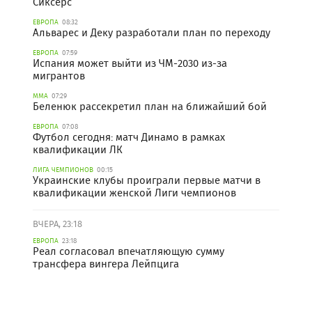
Сиксерс
ЕВРОПА
08:32
Альварес и Деку разработали план по переходу
ЕВРОПА
07:59
Испания может выйти из ЧМ-2030 из-за
мигрантов
ММА
07:29
Беленюк рассекретил план на ближайший бой
ЕВРОПА
07:08
Футбол сегодня: матч Динамо в рамках
квалификации ЛК
ЛИГА ЧЕМПИОНОВ
00:15
Украинские клубы проиграли первые матчи в
квалификации женской Лиги чемпионов
ВЧЕРА, 23:18
ЕВРОПА
23:18
Реал согласовал впечатляющую сумму
трансфера вингера Лейпцига