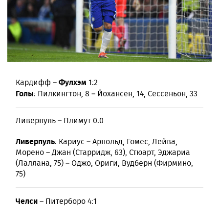
Фулхэм
Кардифф –
1:2
Голы
: Пилкингтон, 8 – Йохансен, 14, Сессеньон, 33
Ливерпуль – Плимут 0:0
Ливерпуль
: Кариус – Арнольд, Гомес, Лейва,
Морено – Джан (Старридж, 63), Стюарт, Эджариа
(Лаллана, 75) – Оджо, Ориги, Вудберн (Фирмино,
75)
Челси
– Питерборо 4:1