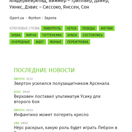
Альдервейрельд, Виммер – Триппьер, Дайер,
Уинкс, Дэвис – Сиссоко, Янссен, Сон
iSport.ua
Футбол
Европа
КЛЮЧЕВЫЕ СЛОВА:
ЛИВЕРПУЛЬ
ЧЕЛСИ
ПОБЕДЫ
АНГЛИИ
КУБКА
МАТЧИ
ТОТТЕНХЭМА
КУБОК
СОСТОЯЛИСЬ
ОЧЕРЕДНЫЕ
ЖДЕТ
РАЗНЫЕ
ПЕРЕИГРОВКА
ПОСЛЕДНИЕ НОВОСТИ
ЕВРОПА
10:23
Эвертон усилился полузащитником Арсенала
БОКС
09:49
Верховен поставил ультиматум Усику для
второго боя
ЕВРОПА
09:24
Инфантино может потерять кресло
НБА
08:53
Нёрс раскрыл, какую роль будет играть Леброн в