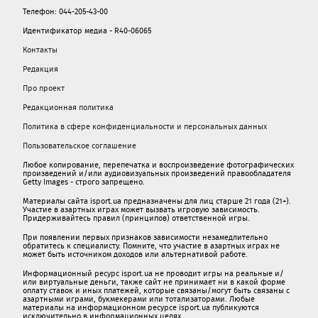
Телефон: 044-205-43-00
Идентификатор медиа - R40-06065
Контакты
Редакция
Про проект
Редакционная политика
Политика в сфере конфиденциальности и персональных данных
Пользовательское соглашение
Любое копирование, перепечатка и воспроизведение фотографических
произведений и/или аудиовизуальных произведений правообладателя
Getty Images - строго запрещено.
Материалы сайта isport.ua предназначены для лиц старше 21 года (21+).
Участие в азартных играх может вызвать игровую зависимость.
Придерживайтесь правил (принципов) ответственной игры.
При появлении первых признаков зависимости незамедлительно
обратитесь к специалисту. Помните, что участие в азартных играх не
может быть источником доходов или альтернативой работе.
Информационный ресурс isport.ua не проводит игры на реальные и/
или виртуальные деньги, также сайт не принимает ни в какой форме
oплaту ставок и иных платежей, которые связаны/могут быть связаны c
азартными игрaми, букмекерами или тотализаторами. Любые
материалы на информационном ресурсе isport.ua публикуютcя
исключительно в информационных целях.