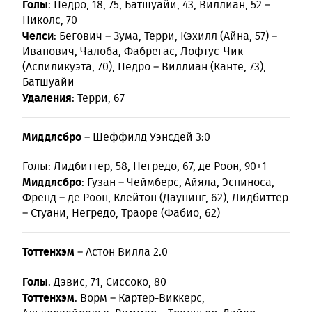
Голы
: Педро, 18, 75, Батшуайи, 43, Виллиан, 52 –
Николс, 70
Челси
: Бегович – Зума, Терри, Кэхилл (Айна, 57) –
Иванович, Чалоба, Фабрегас, Лофтус-Чик
(Аспиликуэта, 70), Педро – Виллиан (Канте, 73),
Батшуайи
Удаления
: Терри, 67
Миддлсбро
– Шеффилд Уэнсдей 3:0
Голы: Лидбиттер, 58, Негредо, 67, де Роон, 90+1
Миддлсбро
: Гузан – Чеймберс, Айяла, Эспиноса,
Френд – де Роон, Клейтон (Даунинг, 62), Лидбиттер
– Стуани, Негредо, Траоре (Фабио, 62)
Тоттенхэм
– Астон Вилла 2:0
Голы
: Дэвис, 71, Сиссоко, 80
Тоттенхэм
: Ворм – Картер-Виккерс,