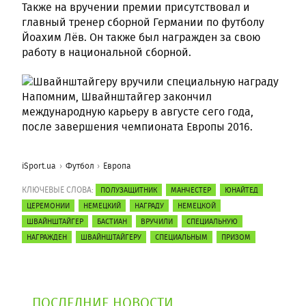
Также на вручении премии присутствовал и
главный тренер сборной Германии по футболу
Йоахим Лёв. Он также был награжден за свою
работу в национальной сборной.
Напомним, Швайнштайгер закончил
международную карьеру в августе сего года,
после завершения чемпионата Европы 2016.
iSport.ua
Футбол
Европа
КЛЮЧЕВЫЕ СЛОВА:
ПОЛУЗАЩИТНИК
МАНЧЕСТЕР
ЮНАЙТЕД
ЦЕРЕМОНИИ
НЕМЕЦКИЙ
НАГРАДУ
НЕМЕЦКОЙ
ШВАЙНШТАЙГЕР
БАСТИАН
ВРУЧИЛИ
СПЕЦИАЛЬНУЮ
НАГРАЖДЕН
ШВАЙНШТАЙГЕРУ
СПЕЦИАЛЬНЫМ
ПРИЗОМ
ПОСЛЕДНИЕ НОВОСТИ