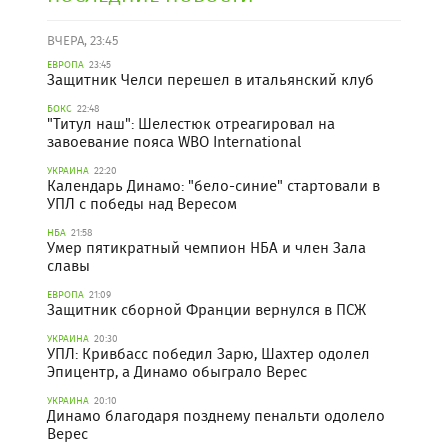
ВЧЕРА, 23:45
ЕВРОПА
23:45
Защитник Челси перешел в итальянский клуб
БОКС
22:48
"Титул наш": Шелестюк отреагировал на
завоевание пояса WBO International
УКРАИНА
22:20
Календарь Динамо: "бело-синие" стартовали в
УПЛ с победы над Вересом
НБА
21:58
Умер пятикратный чемпион НБА и член Зала
славы
ЕВРОПА
21:09
Защитник сборной Франции вернулся в ПСЖ
УКРАИНА
20:30
УПЛ: Кривбасс победил Зарю, Шахтер одолел
Эпицентр, а Динамо обыграло Верес
УКРАИНА
20:10
Динамо благодаря позднему пенальти одолело
Верес