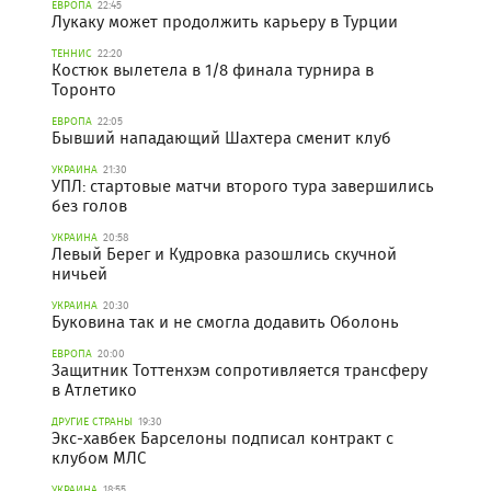
ЕВРОПА
22:45
Лукаку может продолжить карьеру в Турции
ТЕННИС
22:20
Костюк вылетела в 1/8 финала турнира в
Торонто
ЕВРОПА
22:05
Бывший нападающий Шахтера сменит клуб
УКРАИНА
21:30
УПЛ: стартовые матчи второго тура завершились
без голов
УКРАИНА
20:58
Левый Берег и Кудровка разошлись скучной
ничьей
УКРАИНА
20:30
Буковина так и не смогла додавить Оболонь
ЕВРОПА
20:00
Защитник Тоттенхэм сопротивляется трансферу
в Атлетико
ДРУГИЕ СТРАНЫ
19:30
Экс-хавбек Барселоны подписал контракт с
клубом МЛС
УКРАИНА
18:55