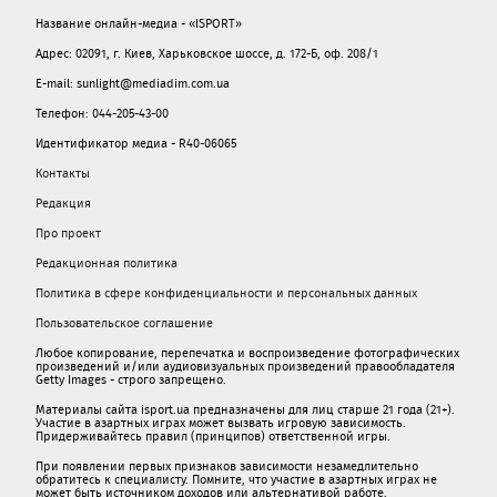
Название онлайн-медиа - «ISPORT»
Адрес: 02091, г. Киев, Харьковское шоссе, д. 172-Б, оф. 208/1
E-mail: sunlight@mediadim.com.ua
Телефон: 044-205-43-00
Идентификатор медиа - R40-06065
Контакты
Редакция
Про проект
Редакционная политика
Политика в сфере конфиденциальности и персональных данных
Пользовательское соглашение
Любое копирование, перепечатка и воспроизведение фотографических
произведений и/или аудиовизуальных произведений правообладателя
Getty Images - строго запрещено.
Материалы сайта isport.ua предназначены для лиц старше 21 года (21+).
Участие в азартных играх может вызвать игровую зависимость.
Придерживайтесь правил (принципов) ответственной игры.
При появлении первых признаков зависимости незамедлительно
обратитесь к специалисту. Помните, что участие в азартных играх не
может быть источником доходов или альтернативой работе.