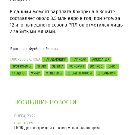
В данный момент зарплата Кокорина в Зените
составляет около 3.5 млн евро в год, при этом за
12 игр нынешнего сезона РПЛ он отметился лишь
2 забитыми мячами.
iSport.ua
Футбол
Европа
КЛЮЧЕВЫЕ СЛОВА:
НАПАДАЮЩИЙ
НАПИСАЛ
АЛЕКСАНДР
ПРОГРАММЫ
ЗНАЮ
ЗЕНИТА
КОКОРИН
ВОПРОС
СМОГ
СТЫДНО
МУМУ
ОТВЕТИТЬ
ЭЛЕМЕНТАРНОЙ
ШКОЛЬНОЙ
ПОСЛЕДНИЕ НОВОСТИ
ВЧЕРА, 23:22
ЕВРОПА
23:22
ПСЖ договорился с новым нападающим