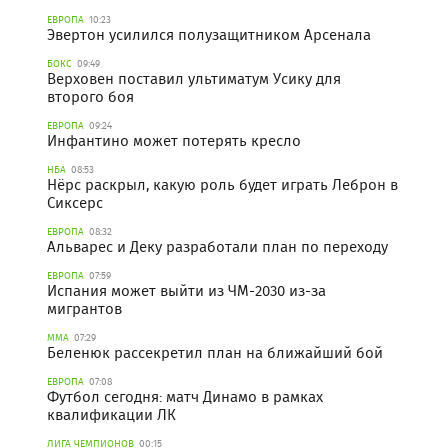
ЕВРОПА
10:23
Эвертон усилился полузащитником Арсенала
БОКС
09:49
Верховен поставил ультиматум Усику для
второго боя
ЕВРОПА
09:24
Инфантино может потерять кресло
НБА
08:53
Нёрс раскрыл, какую роль будет играть Леброн в
Сиксерс
ЕВРОПА
08:32
Альварес и Деку разработали план по переходу
ЕВРОПА
07:59
Испания может выйти из ЧМ-2030 из-за
мигрантов
ММА
07:29
Беленюк рассекретил план на ближайший бой
ЕВРОПА
07:08
Футбол сегодня: матч Динамо в рамках
квалификации ЛК
ЛИГА ЧЕМПИОНОВ
00:15