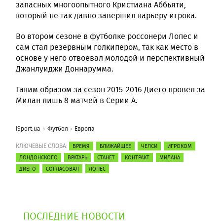
запасных многоопытного Кристиана Аббьяти,
который не так давно завершил карьеру игрока.
Во втором сезоне в футболке россонери Лопес и
сам стал резервным голкипером, так как место в
основе у него отвоевал молодой и перспективный
Джанлуиджи Доннарумма.
Таким образом за сезон 2015-2016 Диего провел за
Милан лишь 8 матчей в Серии А.
iSport.ua
Футбол
Европа
КЛЮЧЕВЫЕ СЛОВА:
ВРЕМЯ
БЛИЖАЙШЕЕ
ЧЕЛСИ
ИГРОКОМ
ЛОНДОНСКОГО
ВРАТАРЬ
СТАНЕТ
КОНТРАКТ
МИЛАНА
ДИЕГО
СОГЛАСОВАЛ
ЛОПЕС
ПОСЛЕДНИЕ НОВОСТИ