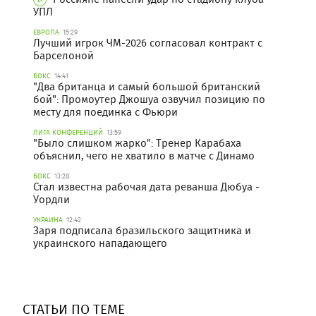
УПЛ
ЕВРОПА
15:29
Лучший игрок ЧМ-2026 согласовал контракт с
Барселоной
БОКС
14:41
"Два британца и самый большой британский
бой": Промоутер Джошуа озвучил позицию по
месту для поединка с Фьюри
ЛИГА КОНФЕРЕНЦИЙ
13:59
"Было слишком жарко": Тренер Карабаха
объяснил, чего не хватило в матче с Динамо
БОКС
13:28
Стал известна рабочая дата реванша Дюбуа -
Уордли
УКРАИНА
12:42
Заря подписала бразильского защитника и
украинского нападающего
СТАТЬИ ПО ТЕМЕ