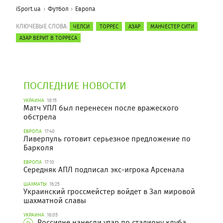
iSport.ua
Футбол
Европа
КЛЮЧЕВЫЕ СЛОВА:
ЧЕЛСИ
ТОРРЕС
АЗАР
МАНЧЕСТЕР СИТИ
АЗАР ВЕРИТ В ТОРРЕСА
ПОСЛЕДНИЕ НОВОСТИ
УКРАИНА
18:15
Матч УПЛ был перенесен после вражеского
обстрела
ЕВРОПА
17:40
Ливерпуль готовит серьезное предложение по
Барколя
ЕВРОПА
17:10
Середняк АПЛ подписал экс-игрока Арсенала
ШАХМАТЫ
16:25
Украинский гроссмейстер войдет в Зал мировой
шахматной славы
УКРАИНА
16:05
Россияне нанесли удар по стадиону клуба