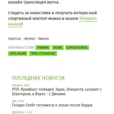
онлайн-трансляция матча.
Следить за новостями и получать интересный
спортивный контент можно в нашем
Telegram-
канале
!
iSport.ua
Футбол
Европа
КЛЮЧЕВЫЕ СЛОВА:
УКРАИНА
ЧЕХИЯ
СЕРГЕЙ РЕБРОВ
ЛИГА НАЦИЙ
ТАРАС СТЕПАНЕНКО
ПОСЛЕДНИЕ НОВОСТИ
УКРАИНА
16:30
УПЛ: Кривбасс победил Зарю, Эпицентр сыграет с
Шахтером, а Верес - с Динамо
НБА
14:50
Голден Стейт готовится к эпохе после Карри
ФОРМУЛА 1
14:21