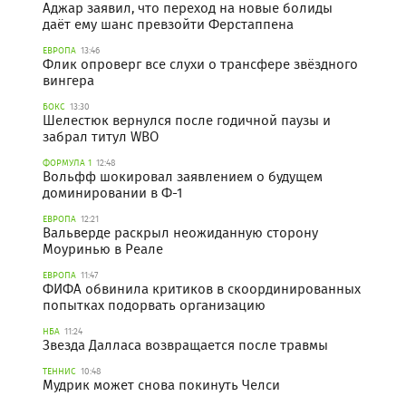
Аджар заявил, что переход на новые болиды
даёт ему шанс превзойти Ферстаппена
ЕВРОПА
13:46
Флик опроверг все слухи о трансфере звёздного
вингера
БОКС
13:30
Шелестюк вернулся после годичной паузы и
забрал титул WBO
ФОРМУЛА 1
12:48
Вольфф шокировал заявлением о будущем
доминировании в Ф-1
ЕВРОПА
12:21
Вальверде раскрыл неожиданную сторону
Моуринью в Реале
ЕВРОПА
11:47
ФИФА обвинила критиков в скоординированных
попытках подорвать организацию
НБА
11:24
Звезда Далласа возвращается после травмы
ТЕННИС
10:48
Мудрик может снова покинуть Челси