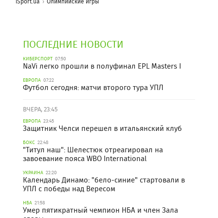
iSport.ua
Олимпийские игры
ПОСЛЕДНИЕ НОВОСТИ
КИБЕРСПОРТ
07:50
NaVi легко прошли в полуфинал EPL Masters I
ЕВРОПА
07:22
Футбол сегодня: матчи второго тура УПЛ
ВЧЕРА, 23:45
ЕВРОПА
23:45
Защитник Челси перешел в итальянский клуб
БОКС
22:48
"Титул наш": Шелестюк отреагировал на
завоевание пояса WBO International
УКРАИНА
22:20
Календарь Динамо: "бело-синие" стартовали в
УПЛ с победы над Вересом
НБА
21:58
Умер пятикратный чемпион НБА и член Зала