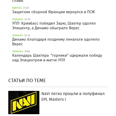
славы
ЕВРОПА
21:09
Защитник сборной Франции вернулся в ПСЖ
УКРАИНА
20:30
УПЛ: Кривбасс победил Зарю, Шахтер одолел
Эпицентр, а Динамо обыграло Верес
УКРАИНА
20:10
Динамо благодаря позднему пенальти одолело
Верес
УКРАИНА
19:50
Календарь Шахтера: "горняки" одержали победу
над Эпицентром в матче УПЛ
СТАТЬИ ПО ТЕМЕ
NaVi легко прошли в полуфинал
EPL Masters I