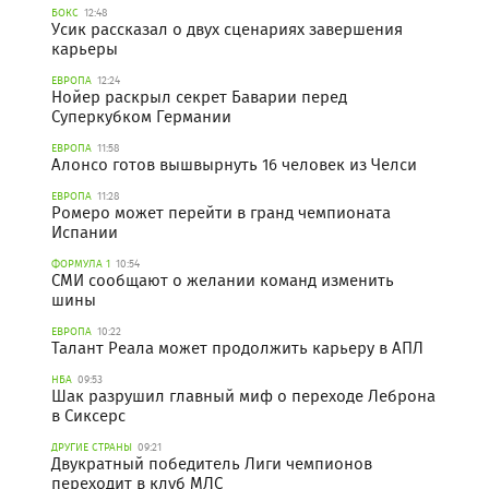
БОКС
12:48
Усик рассказал о двух сценариях завершения
карьеры
ЕВРОПА
12:24
Нойер раскрыл секрет Баварии перед
Суперкубком Германии
ЕВРОПА
11:58
Алонсо готов вышвырнуть 16 человек из Челси
ЕВРОПА
11:28
Ромеро может перейти в гранд чемпионата
Испании
ФОРМУЛА 1
10:54
СМИ сообщают о желании команд изменить
шины
ЕВРОПА
10:22
Талант Реала может продолжить карьеру в АПЛ
НБА
09:53
Шак разрушил главный миф о переходе Леброна
в Сиксерс
ДРУГИЕ СТРАНЫ
09:21
Двукратный победитель Лиги чемпионов
переходит в клуб МЛС