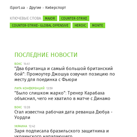
iSport.ua
Другие
Киберспорт
КЛЮЧЕВЫЕ СЛОВА:
MAJOR
COUNTER-STRIKE
COUNTER-STRIKE- GLOBAL OFFENSIVE
HEROIC
MONTE
ПОСЛЕДНИЕ НОВОСТИ
БОКС
14:41
"Два британца и самый большой британский
бой": Промоутер Джошуа озвучил позицию по
месту для поединка с Фьюри
ЛИГА КОНФЕРЕНЦИЙ
13:59
"Было слишком жарко": Тренер Карабаха
объяснил, чего не хватило в матче с Динамо
БОКС
13:28
Стал известна рабочая дата реванша Дюбуа -
Уордли
УКРАИНА
12:42
Заря подписала бразильского защитника и
украинского нападающего