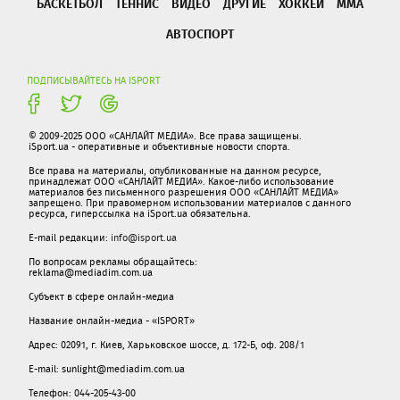
БАСКЕТБОЛ
ТЕННИС
ВИДЕО
ДРУГИЕ
ХОККЕЙ
ММА
АВТОСПОРТ
ПОДПИСЫВАЙТЕСЬ НА ISPORT
© 2009-2025 ООО «САНЛАЙТ МЕДИА». Все права защищены.
iSport.ua - оперативные и объективные новости спорта.
Все права на материалы, опубликованные на данном ресурсе,
принадлежат ООО «САНЛАЙТ МЕДИА». Какое-либо использование
материалов без письменного разрешения ООО «САНЛАЙТ МЕДИА»
запрещено. При правомерном использовании материалов с данного
ресурса, гиперссылка на iSport.ua обязательна.
E-mail редакции:
info@isport.ua
По вопросам рекламы обращайтесь:
reklama@mediadim.com.ua
Субъект в сфере онлайн-медиа
Название онлайн-медиа - «ISPORT»
Адрес: 02091, г. Киев, Харьковское шоссе, д. 172-Б, оф. 208/1
E-mail: sunlight@mediadim.com.ua
Телефон: 044-205-43-00