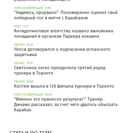
ЛИГА КОНФЕРЕНЦИЙ
11:59
"Надеюсь, прорвало": Пономаренко оценил свой
победный гол в матче с Карабахом
БОКС
11:31
Антидопинговое агентство назвало виновника
попадания в организм Паркера кокаина
ЕВРОПА
10:43
Челси договорился о подписании испанского
защитника
ТЕННИС
10:10
Свитолина легко преодолела третий раунд
турнира в Торонто
ТЕННИС
09:55
Костюк вышла в 1/8 финала турнира в Торонто
ЛИГА КОНФЕРЕНЦИЙ
09:40
"Именно это принесло результат": Тренер
Динамо рассказал, за счет чего удалось обыграть
Карабах
СТАТЬИ ПО ТЕМЕ