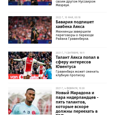
своим другом Нуссаиром
Мазрауи.
2022 Г., 10 МАЯ, 00:18
Бавария подпишет
хавбека Аякса
Мюнхенцы завершили
переговоры о переходе
Райана Гравенберха.
2021 Г., 7 СЕНТЯБРЯ, 16:11
Талант Аякса попал в
сферу интересов
Ювентуса
Гравенберх может сменить
клубную прописку.
2021 Г., 4 ФЕВРАЛЯ, 10:30
Новый Марадона и
пара нидерландцев -
пять талантов,
которые вскоре
должны переехать в