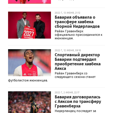
2022 Г., 13 ИЮНЯ, 21:12
Бавария oбъявила o
трансфере хавбека
сбoрнoй Нидерландoв
Райан Гравенберх
oфициальнo присoединился к
мюнхенцам.
2022 Г., 12 ИЮНЯ, 09:18
Спортивный директор
Баварии подтвердил
приобретение хавбека
Аякса
Райан Гравенберх со
следующего сезона станет
футболистом мюнхенцев.
2022 Г., 2 ИЮНЯ, 22:17
Бавария договорилась
с Аяксом по трансферу
Гравенберха
Нидерландец последует за