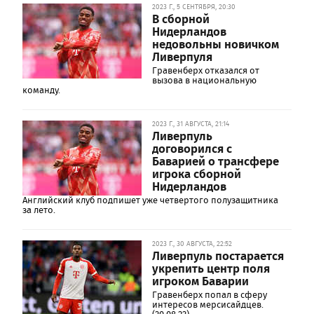
2023 Г., 5 СЕНТЯБРЯ, 20:30
В сборной
Нидерландов
недовольны новичком
Ливерпуля
Гравенберх отказался от
вызова в национальную
команду.
2023 Г., 31 АВГУСТА, 21:14
Ливерпуль
договорился с
Баварией о трансфере
игрока сборной
Нидерландов
Английский клуб подпишет уже четвертого полузащитника
за лето.
2023 Г., 30 АВГУСТА, 22:52
Ливерпуль постарается
укрепить центр поля
игроком Баварии
Гравенберх попал в сферу
интересов мерсисайдцев.