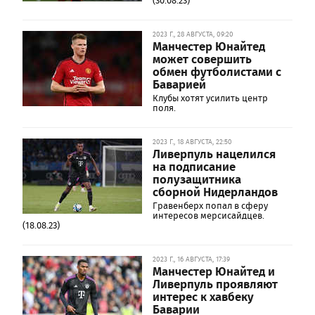
(30.08.23)
2023 Г., 28 АВГУСТА, 09:20
Манчестер Юнайтед
может совершить
обмен футболистами с
Баварией
Клубы хотят усилить центр
поля.
2023 Г., 18 АВГУСТА, 22:50
Ливерпуль нацелился
на подписание
полузащитника
сборной Нидерландов
Гравенберх попал в сферу
интересов мерсисайдцев.
(18.08.23)
2023 Г., 16 АВГУСТА, 17:39
Манчестер Юнайтед и
Ливерпуль проявляют
интерес к хавбеку
Баварии