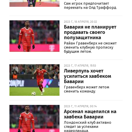
Сам игрок предпочитает
переехать на Олд Траффорд.
2023 Г., 18 АПРЕЛЯ, 20:32
Бавария не планирует
продавать своего
полузащитника
Райан Гравенберх не сможет
сменить клубную прописку
будущим летом.
2023 Г., 17 АПРЕЛЯ, 15:53
Ливерпуль хочет
усилиться хавбеком
Баварии
Гравенберх может летом
сменить команду.
2023 Г., 11 АПРЕЛЯ, 00:14
Арсенал нацелился на
хавбека Баварии
Лондонский клуб активно
следит за успехами
нидерландца.