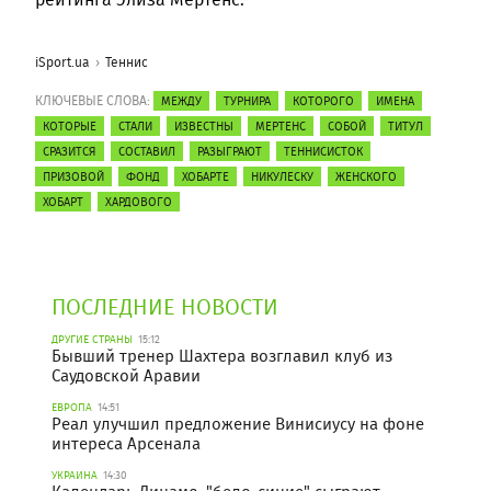
iSport.ua
Теннис
КЛЮЧЕВЫЕ СЛОВА:
МЕЖДУ
ТУРНИРА
КОТОРОГО
ИМЕНА
КОТОРЫЕ
СТАЛИ
ИЗВЕСТНЫ
МЕРТЕНС
СОБОЙ
ТИТУЛ
СРАЗИТСЯ
СОСТАВИЛ
РАЗЫГРАЮТ
ТЕННИСИСТОК
ПРИЗОВОЙ
ФОНД
ХОБАРТЕ
НИКУЛЕСКУ
ЖЕНСКОГО
ХОБАРТ
ХАРДОВОГО
ПОСЛЕДНИЕ НОВОСТИ
ДРУГИЕ СТРАНЫ
15:12
Бывший тренер Шахтера возглавил клуб из
Саудовской Аравии
ЕВРОПА
14:51
Реал улучшил предложение Винисиусу на фоне
интереса Арсенала
УКРАИНА
14:30