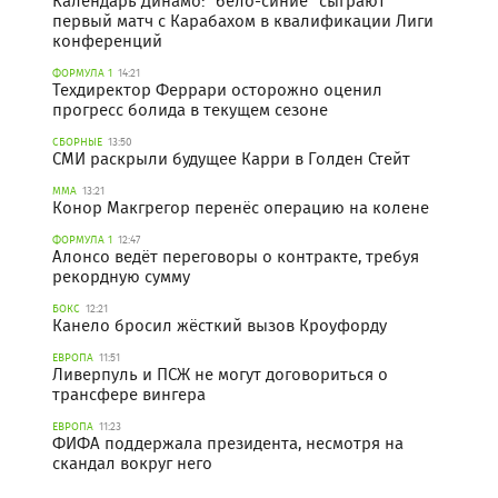
Календарь Динамо: "бело-синие" сыграют
первый матч с Карабахом в квалификации Лиги
конференций
ФОРМУЛА 1
14:21
Техдиректор Феррари осторожно оценил
прогресс болида в текущем сезоне
СБОРНЫЕ
13:50
СМИ раскрыли будущее Карри в Голден Стейт
ММА
13:21
Конор Макгрегор перенёс операцию на колене
ФОРМУЛА 1
12:47
Алонсо ведёт переговоры о контракте, требуя
рекордную сумму
БОКС
12:21
Канело бросил жёсткий вызов Кроуфорду
ЕВРОПА
11:51
Ливерпуль и ПСЖ не могут договориться о
трансфере вингера
ЕВРОПА
11:23
ФИФА поддержала президента, несмотря на
скандал вокруг него