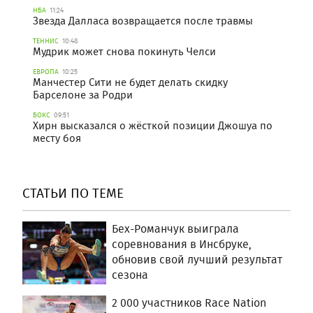
НБА
11:24
Звезда Далласа возвращается после травмы
ТЕННИС
10:48
Мудрик может снова покинуть Челси
ЕВРОПА
10:25
Манчестер Сити не будет делать скидку
Барселоне за Родри
БОКС
09:51
Хирн высказался о жёсткой позиции Джошуа по
месту боя
СТАТЬИ ПО ТЕМЕ
Бех-Романчук выиграла
соревнования в Инсбруке,
обновив свой лучший результат
сезона
2 000 участников Race Nation