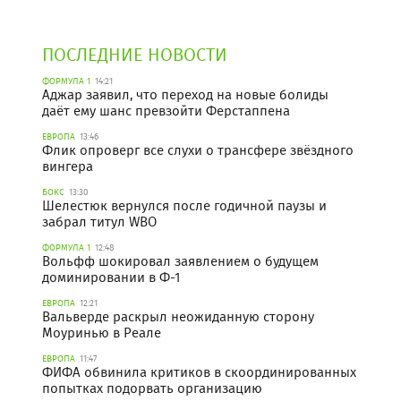
ПОСЛЕДНИЕ НОВОСТИ
ФОРМУЛА 1
14:21
Аджар заявил, что переход на новые болиды
даёт ему шанс превзойти Ферстаппена
ЕВРОПА
13:46
Флик опроверг все слухи о трансфере звёздного
вингера
БОКС
13:30
Шелестюк вернулся после годичной паузы и
забрал титул WBO
ФОРМУЛА 1
12:48
Вольфф шокировал заявлением о будущем
доминировании в Ф-1
ЕВРОПА
12:21
Вальверде раскрыл неожиданную сторону
Моуринью в Реале
ЕВРОПА
11:47
ФИФА обвинила критиков в скоординированных
попытках подорвать организацию