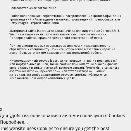
Пользовательское соглашение
Любое копирование, перепечатка и воспроизведение фотографических
произведений и/или аудиовизуальных произведений правообладателя
Getty Images - строго запрещено.
Материалы сайта isport.ua предназначены для лиц старше 21 года (21+).
Участие в азартных играх может вызвать игровую зависимость.
Придерживайтесь правил (принципов) ответственной игры.
При появлении первых признаков зависимости незамедлительно
обратитесь к специалисту. Помните, что участие в азартных играх не
может быть источником доходов или альтернативой работе.
Информационный ресурс isport.ua не проводит игры на реальные и/
или виртуальные деньги, также сайт не принимает ни в какой форме
oплaту ставок и иных платежей, которые связаны/могут быть связаны c
азартными игрaми, букмекерами или тотализаторами. Любые
материалы на информационном ресурсе isport.ua публикуютcя
исключительно в информационных целях.
x
Для удобства пользования сайтом используются Cookies.
Подробнее...
This website uses Cookies to ensure you get the best