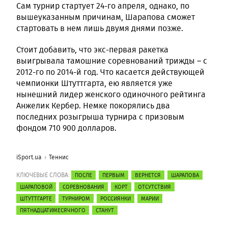
Сам турнир стартует 24-го апреля, однако, по
вышеуказанным причинам, Шарапова сможет
стартовать в нем лишь двумя днями позже.
Стоит добавить, что экс-первая ракетка
выигрывала тамошние соревнований трижды – с
2012-го по 2014-й год. Что касается действующей
чемпионки Штуттгарта, ею является уже
нынешний лидер женского одиночного рейтинга
Анжелик Кербер. Немке покорялись два
последних розыгрыша турнира с призовым
фондом 710 900 долларов.
iSport.ua
Теннис
КЛЮЧЕВЫЕ СЛОВА:
ПОСЛЕ
ПЕРВЫМ
ВЕРНЕТСЯ
ШАРАПОВА
ШАРАПОВОЙ
СОРЕВНОВАНИЯ
КОРТ
ОТСУТСТВИЯ
ШТУТТГАРТЕ
ТУРНИРОМ
РОССИЯНКИ
МАРИИ
ПЯТНАДЦАТИМЕСЯЧНОГО
СТАНУТ