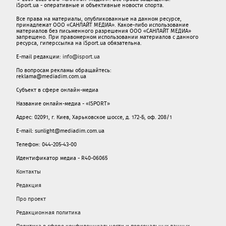
iSport.ua - оперативные и объективные новости спорта.
Все права на материалы, опубликованные на данном ресурсе,
принадлежат ООО «САНЛАЙТ МЕДИА». Какое-либо использование
материалов без письменного разрешения ООО «САНЛАЙТ МЕДИА»
запрещено. При правомерном использовании материалов с данного
ресурса, гиперссылка на iSport.ua обязательна.
E-mail редакции:
info@isport.ua
По вопросам рекламы обращайтесь:
reklama@mediadim.com.ua
Субъект в сфере онлайн-медиа
Название онлайн-медиа - «ISPORT»
Адрес: 02091, г. Киев, Харьковское шоссе, д. 172-Б, оф. 208/1
E-mail: sunlight@mediadim.com.ua
Телефон: 044-205-43-00
Идентификатор медиа - R40-06065
Контакты
Редакция
Про проект
Редакционная политика
Политика в сфере конфиденциальности и персональных данных