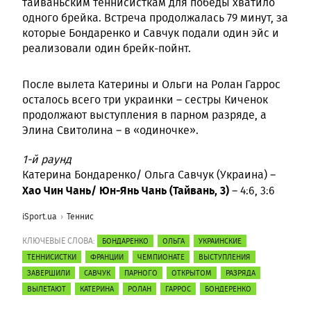
тайваньским теннисисткам для победы хватило
одного брейка. Встреча продолжалась 79 минут, за
которые Бондаренко и Савчук подали один эйс и
реализовали один брейк-пойнт.
После вылета Катерины и Ольги на Ролан Гаррос
осталось всего три украинки – сестры Киченок
продолжают выступления в парном разряде, а
Элина Свитолина – в «одиночке».
1-й раунд
Катерина Бондаренко/ Ольга Савчук (Украина) –
Хао Чин Чань/ Юн-Янь Чань (Тайвань, 3)
– 4:6, 3:6
iSport.ua
Теннис
КЛЮЧЕВЫЕ СЛОВА:
БОНДАРЕНКО
ОЛЬГА
УКРАИНСКИЕ
ТЕННИСИСТКИ
ФРАНЦИИ
ЧЕМПИОНАТЕ
ВЫСТУПЛЕНИЯ
ЗАВЕРШИЛИ
САВЧУК
ПАРНОГО
ОТКРЫТОМ
РАЗРЯДА
ВЫЛЕТАЮТ
КАТЕРИНА
РОЛАН
ГАРРОС
БОНДЕРЕНКО