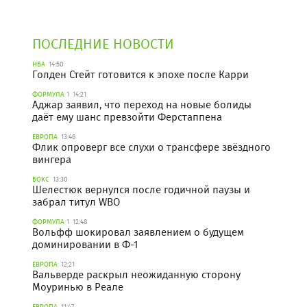
ПОСЛЕДНИЕ НОВОСТИ
НБА
14:50
Голден Стейт готовится к эпохе после Карри
ФОРМУЛА 1
14:21
Аджар заявил, что переход на новые болиды
даёт ему шанс превзойти Ферстаппена
ЕВРОПА
13:46
Флик опроверг все слухи о трансфере звёздного
вингера
БОКС
13:30
Шелестюк вернулся после годичной паузы и
забрал титул WBO
ФОРМУЛА 1
12:48
Вольфф шокировал заявлением о будущем
доминировании в Ф-1
ЕВРОПА
12:21
Вальверде раскрыл неожиданную сторону
Моуринью в Реале
ЕВРОПА
11:47