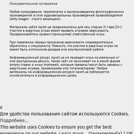
Пользовательское соглашение
Любое копирование, перепечатка и воспроизведение фотографических
произведений и/или аудиовизуальных произведений правообладателя
Getty Images - строго запрещено.
Материалы сайта isport.ua предназначены для лиц старше 21 года (21+).
Участие в азартных играх может вызвать игровую зависимость.
Придерживайтесь правил (принципов) ответственной игры.
При появлении первых признаков зависимости незамедлительно
обратитесь к специалисту. Помните, что участие в азартных играх не
может быть источником доходов или альтернативой работе.
Информационный ресурс isport.ua не проводит игры на реальные и/
или виртуальные деньги, также сайт не принимает ни в какой форме
oплaту ставок и иных платежей, которые связаны/могут быть связаны c
азартными игрaми, букмекерами или тотализаторами. Любые
материалы на информационном ресурсе isport.ua публикуютcя
исключительно в информационных целях.
x
Для удобства пользования сайтом используются Cookies.
Подробнее...
This website uses Cookies to ensure you get the best
experience on our website.
Learn more...
Ознакомлен(а) / OK