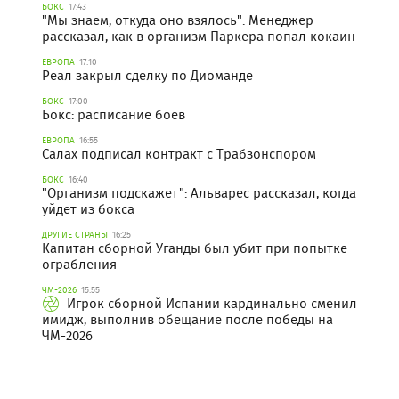
БОКС
17:43
"Мы знаем, откуда оно взялось": Менеджер
рассказал, как в организм Паркера попал кокаин
ЕВРОПА
17:10
Реал закрыл сделку по Диоманде
БОКС
17:00
Бокс: расписание боев
ЕВРОПА
16:55
Салах подписал контракт с Трабзонспором
БОКС
16:40
"Организм подскажет": Альварес рассказал, когда
уйдет из бокса
ДРУГИЕ СТРАНЫ
16:25
Капитан сборной Уганды был убит при попытке
ограбления
ЧМ-2026
15:55
Игрок сборной Испании кардинально сменил
имидж, выполнив обещание после победы на
ЧМ-2026