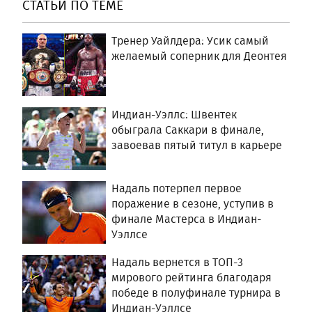
СТАТЬИ ПО ТЕМЕ
Тренер Уайлдера: Усик самый
желаемый соперник для Деонтея
Индиан-Уэллс: Швентек
обыграла Саккари в финале,
завоевав пятый титул в карьере
Надаль потерпел первое
поражение в сезоне, уступив в
финале Мастерса в Индиан-
Уэллсе
Надаль вернется в ТОП-3
мирового рейтинга благодаря
победе в полуфинале турнира в
Индиан-Уэллсе