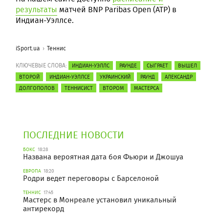
результаты
матчей BNP Paribas Open (ATP) в
Индиан-Уэллсе.
iSport.ua
Теннис
КЛЮЧЕВЫЕ СЛОВА:
ИНДИАН-УЭЛЛС
РАУНДЕ
СЫГРАЕТ
ВЫШЕЛ
ВТОРОЙ
ИНДИАН-УЭЛЛСЕ
УКРАИНСКИЙ
РАУНД
АЛЕКСАНДР
ДОЛГОПОЛОВ
ТЕННИСИСТ
ВТОРОМ
МАСТЕРСА
ПОСЛЕДНИЕ НОВОСТИ
БОКС
18:28
Названа вероятная дата боя Фьюри и Джошуа
ЕВРОПА
18:20
Родри ведет переговоры с Барселоной
ТЕННИС
17:45
Мастерс в Монреале установил уникальный
антирекорд