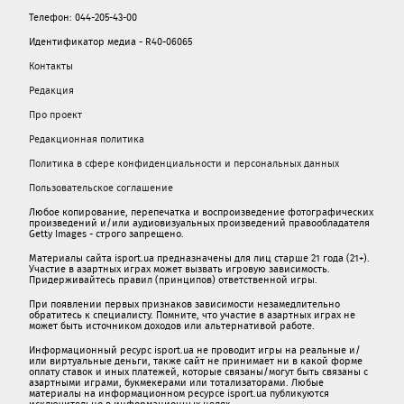
Телефон: 044-205-43-00
Идентификатор медиа - R40-06065
Контакты
Редакция
Про проект
Редакционная политика
Политика в сфере конфиденциальности и персональных данных
Пользовательское соглашение
Любое копирование, перепечатка и воспроизведение фотографических
произведений и/или аудиовизуальных произведений правообладателя
Getty Images - строго запрещено.
Материалы сайта isport.ua предназначены для лиц старше 21 года (21+).
Участие в азартных играх может вызвать игровую зависимость.
Придерживайтесь правил (принципов) ответственной игры.
При появлении первых признаков зависимости незамедлительно
обратитесь к специалисту. Помните, что участие в азартных играх не
может быть источником доходов или альтернативой работе.
Информационный ресурс isport.ua не проводит игры на реальные и/
или виртуальные деньги, также сайт не принимает ни в какой форме
oплaту ставок и иных платежей, которые связаны/могут быть связаны c
азартными игрaми, букмекерами или тотализаторами. Любые
материалы на информационном ресурсе isport.ua публикуютcя
исключительно в информационных целях.