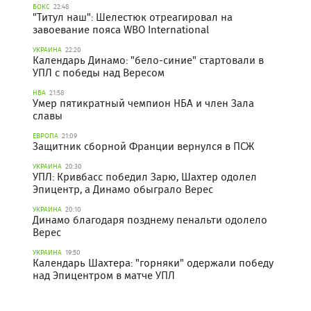
БОКС
22:48
"Титул наш": Шелестюк отреагировал на
завоевание пояса WBO International
УКРАИНА
22:20
Календарь Динамо: "бело-синие" стартовали в
УПЛ с победы над Вересом
НБА
21:58
Умер пятикратный чемпион НБА и член Зала
славы
ЕВРОПА
21:09
Защитник сборной Франции вернулся в ПСЖ
УКРАИНА
20:30
УПЛ: Кривбасс победил Зарю, Шахтер одолел
Эпицентр, а Динамо обыграло Верес
УКРАИНА
20:10
Динамо благодаря позднему пенальти одолело
Верес
УКРАИНА
19:50
Календарь Шахтера: "горняки" одержали победу
над Эпицентром в матче УПЛ