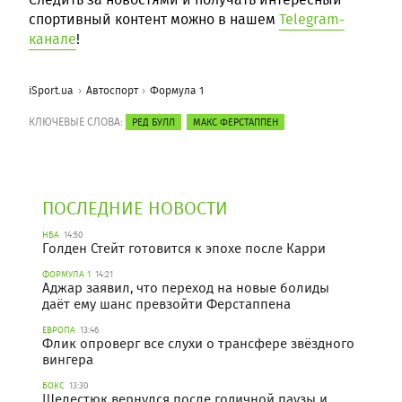
спортивный контент можно в нашем
Telegram-
канале
!
iSport.ua
Автоспорт
Формула 1
КЛЮЧЕВЫЕ СЛОВА:
РЕД БУЛЛ
МАКС ФЕРСТАППЕН
ПОСЛЕДНИЕ НОВОСТИ
НБА
14:50
Голден Стейт готовится к эпохе после Карри
ФОРМУЛА 1
14:21
Аджар заявил, что переход на новые болиды
даёт ему шанс превзойти Ферстаппена
ЕВРОПА
13:46
Флик опроверг все слухи о трансфере звёздного
вингера
БОКС
13:30
Шелестюк вернулся после годичной паузы и