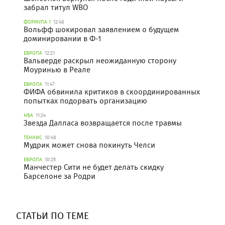
забрал титул WBO
ФОРМУЛА 1
12:48
Вольфф шокировал заявлением о будущем
доминировании в Ф-1
ЕВРОПА
12:21
Вальверде раскрыл неожиданную сторону
Моуринью в Реале
ЕВРОПА
11:47
ФИФА обвинила критиков в скоординированных
попытках подорвать организацию
НБА
11:24
Звезда Далласа возвращается после травмы
ТЕННИС
10:48
Мудрик может снова покинуть Челси
ЕВРОПА
10:25
Манчестер Сити не будет делать скидку
Барселоне за Родри
СТАТЬИ ПО ТЕМЕ