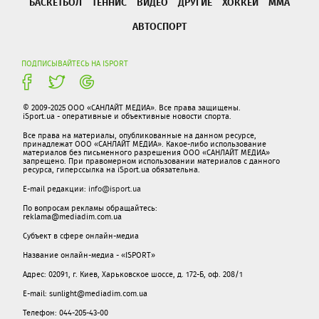
БАСКЕТБОЛ
ТЕННИС
ВИДЕО
ДРУГИЕ
ХОККЕЙ
ММА
АВТОСПОРТ
ПОДПИСЫВАЙТЕСЬ НА ISPORT
© 2009-2025 ООО «САНЛАЙТ МЕДИА». Все права защищены.
iSport.ua - оперативные и объективные новости спорта.
Все права на материалы, опубликованные на данном ресурсе,
принадлежат ООО «САНЛАЙТ МЕДИА». Какое-либо использование
материалов без письменного разрешения ООО «САНЛАЙТ МЕДИА»
запрещено. При правомерном использовании материалов с данного
ресурса, гиперссылка на iSport.ua обязательна.
E-mail редакции:
info@isport.ua
По вопросам рекламы обращайтесь:
reklama@mediadim.com.ua
Субъект в сфере онлайн-медиа
Название онлайн-медиа - «ISPORT»
Адрес: 02091, г. Киев, Харьковское шоссе, д. 172-Б, оф. 208/1
E-mail: sunlight@mediadim.com.ua
Телефон: 044-205-43-00