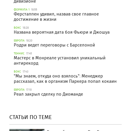
дивизионе
ФОРМУЛА 1
18:55
Ферстаппен удивил, назвав свое главное
достижение в жизни
БОКС
18:28
Названа вероятная дата боя Фьюри и Джошуа
ЕВРОПА
18:20
Родри ведет переговоры с Барселоной
ТЕННИС
17:45
Мастерс в Монреале установил уникальный
антирекорд
БОКС
17:43
"Мы знаем, откуда оно взялось": Менеджер
рассказал, как в организм Паркера попал кокаин
ЕВРОПА
17:10
Реал закрыл сделку по Диоманде
СТАТЬИ ПО ТЕМЕ