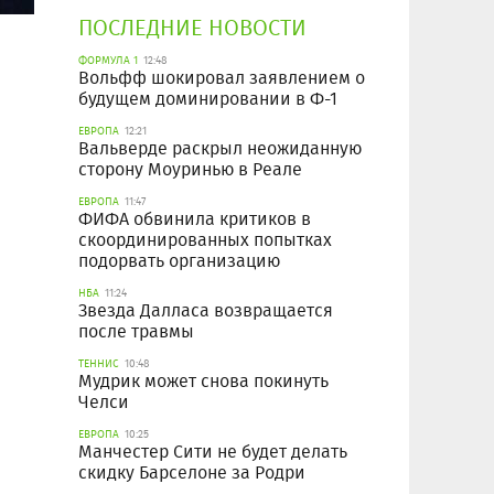
ПОСЛЕДНИЕ НОВОСТИ
ФОРМУЛА 1
12:48
Вольфф шокировал заявлением о
будущем доминировании в Ф-1
ЕВРОПА
12:21
Вальверде раскрыл неожиданную
сторону Моуринью в Реале
ЕВРОПА
11:47
ФИФА обвинила критиков в
скоординированных попытках
подорвать организацию
НБА
11:24
Звезда Далласа возвращается
после травмы
ТЕННИС
10:48
Мудрик может снова покинуть
Челси
ЕВРОПА
10:25
Манчестер Сити не будет делать
скидку Барселоне за Родри