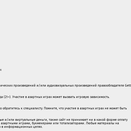
х
ических произведений и/или аудиовизуальных произведений правообладателя Gett
а (21+). Участие в азартных играх может вызвать игровую зависимость.
обратитесь к специалисту. Помните, что участие в азартных играх не может быть
ые и/или виртуальные деньги, также сайт не принимает ни в какой форме oплaту
 c азартными игрaми, букмекерами или тотализаторами. Любые материалы на
о в информационных целях.