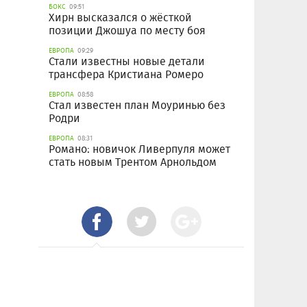
БОКС
09:51
Хирн высказался о жёсткой
позиции Джошуа по месту боя
ЕВРОПА
09:29
Стали известны новые детали
трансфера Кристиана Ромеро
ЕВРОПА
08:58
Стал известен план Моуринью без
Родри
ЕВРОПА
08:31
Романо: новичок Ливерпуля может
стать новым Трентом Арнольдом