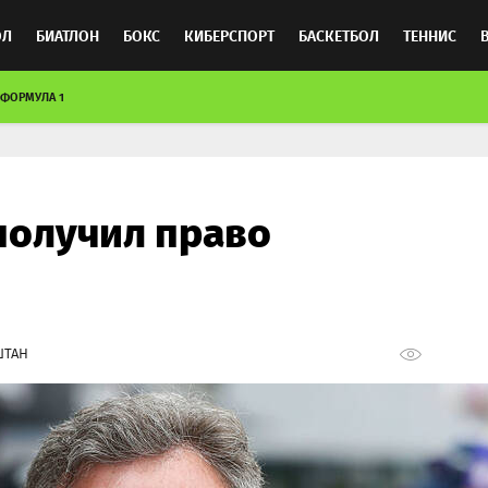
ОЛ
БИАТЛОН
БОКС
КИБЕРСПОРТ
БАСКЕТБОЛ
ТЕННИС
ФОРМУЛА 1
ТОСПОРТ
получил право
ШТАН