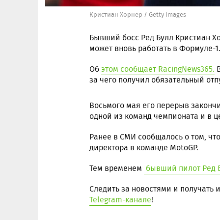
Кристиан Хорнер / Getty Images
Бывший босс Ред Булл Кристиан Хо
может вновь работать в Формуле-1
Об
этом сообщает RacingNews365.
В
за чего получил обязательный отпу
Восьмого мая его перерыв закончи
одной из команд чемпионата и в ц
Ранее в СМИ сообщалось о том, чт
директора в команде MotoGP.
Тем временем
бывший пилот Ред Б
Следить за новостями и получать
Telegram-канале
!