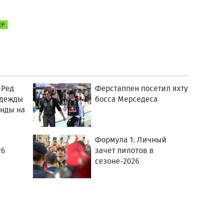
ЕР
 Ред
Ферстаппен посетил яхту
адежды
босса Мерседеса
анды на
Формула 1: Личный
26
зачет пилотов в
сезоне-2026