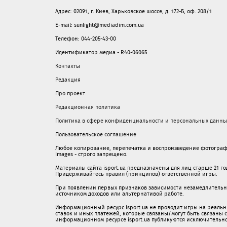
Адрес: 02091, г. Киев, Харьковское шоссе, д. 172-Б, оф. 208/1
E-mail: sunlight@mediadim.com.ua
Телефон: 044-205-43-00
Идентификатор медиа - R40-06065
Контакты
Редакция
Про проект
Редакционная политика
Политика в сфере конфиденциальности и персональных данны
Пользовательское соглашение
Любое копирование, перепечатка и воспроизведение фотограф
Images - строго запрещено.
Материалы сайта isport.ua предназначены для лиц старше 21 год
Придерживайтесь правил (принципов) ответственной игры.
При появлении первых признаков зависимости незамедлительно 
источником доходов или альтернативой работе.
Информационный ресурс isport.ua не проводит игры на реальн
ставок и иных платежей, которые связаны/могут быть связаны
информационном ресурсе isport.ua публикуютcя исключительн