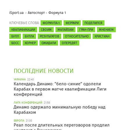
iSport.ua
Автоспорт
Формула 1
КЛЮЧЕВЫЕ СЛОВА:
ФОРМУЛА-1
ФЕРРАРИ
ПОДЕЛИЛСЯ
КВАЛИФИКАЦИИ
СВОИМ
МАЛАЙЗИИ
ГРАН-ПРИ
МНЕНИЕМ
БУЛЛ
БУЛЛА
РЕЗУЛЬТАТОВ
ОТНОСИТЕЛЬНО
КРИСТИАН
БОСС
ХОРНЕР
ОЖИДАЛИ
ОПЕРЕДЯТ
ПОСЛЕДНИЕ НОВОСТИ
УКРАИНА
22:40
Календарь Динамо: "бело-синие" одолели
Карабах в первом матче квалификации Лиги
конференций
ЛИГА КОНФЕРЕНЦИЙ
21:58
Динамо одержало минимальную победу над
Карабахом
ЕВРОПА
21:30
Реал после длительных переговоров продлил