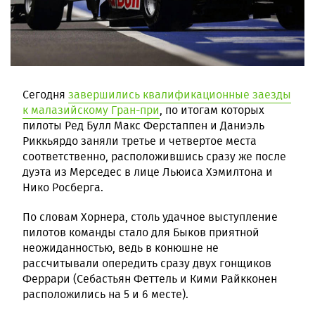
Сегодня
завершились квалификационные заезды
к малазийскому Гран-при
, по итогам которых
пилоты Ред Булл Макс Ферстаппен и Даниэль
Риккьярдо заняли третье и четвертое места
соответственно, расположившись сразу же после
дуэта из Мерседес в лице Льюиса Хэмилтона и
Нико Росберга.
По словам Хорнера, столь удачное выступление
пилотов команды стало для Быков приятной
неожиданностью, ведь в конюшне не
рассчитывали опередить сразу двух гонщиков
Феррари (Себастьян Феттель и Кими Райкконен
расположились на 5 и 6 месте).