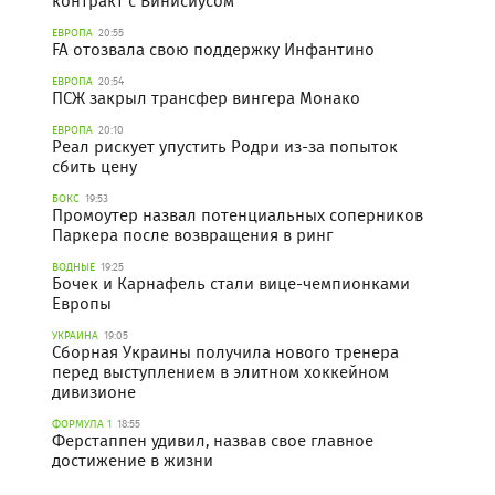
контракт с Винисиусом
ЕВРОПА
20:55
FA отозвала свою поддержку Инфантино
ЕВРОПА
20:54
ПСЖ закрыл трансфер вингера Монако
ЕВРОПА
20:10
Реал рискует упустить Родри из-за попыток
сбить цену
БОКС
19:53
Промоутер назвал потенциальных соперников
Паркера после возвращения в ринг
ВОДНЫЕ
19:25
Бочек и Карнафель стали вице-чемпионками
Европы
УКРАИНА
19:05
Сборная Украины получила нового тренера
перед выступлением в элитном хоккейном
дивизионе
ФОРМУЛА 1
18:55
Ферстаппен удивил, назвав свое главное
достижение в жизни