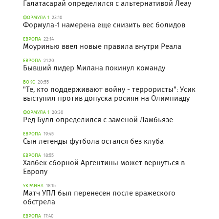
Галатасарай определился с альтернативой Леау
ФОРМУЛА 1
23:10
Формула-1 намерена еще снизить вес болидов
ЕВРОПА
22:14
Моуринью ввел новые правила внутри Реала
ЕВРОПА
21:20
Бывший лидер Милана покинул команду
БОКС
20:55
"Те, кто поддерживают войну - террористы": Усик
выступил против допуска росиян на Олимпиаду
ФОРМУЛА 1
20:30
Ред Булл определился с заменой Ламбьязе
ЕВРОПА
19:45
Сын легенды футбола остался без клуба
ЕВРОПА
18:55
Хавбек сборной Аргентины может вернуться в
Европу
УКРАИНА
18:15
Матч УПЛ был перенесен после вражеского
обстрела
ЕВРОПА
17:40