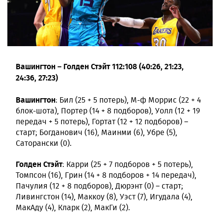
Вашингтон – Голден Стэйт 112:108 (40:26, 21:23,
24:36, 27:23)
Вашингтон
: Бил (25 + 5 потерь), М-ф Моррис (22 + 4
блок-шота), Портер (14 + 8 подборов), Уолл (12 + 19
передач + 5 потерь), Гортат (12 + 12 подборов) –
старт; Богданович (16), Маинми (6), Убре (5),
Саторански (0).
Голден Стэйт
: Карри (25 + 7 подборов + 5 потерь),
Томпсон (16), Грин (14 + 8 подборов + 14 передач),
Пачулия (12 + 8 подборов), Дюрэнт (0) – старт;
Ливингстон (14), Маккоу (8), Уэст (7), Игудала (4),
МакАду (4), Кларк (2), МакГи (2).