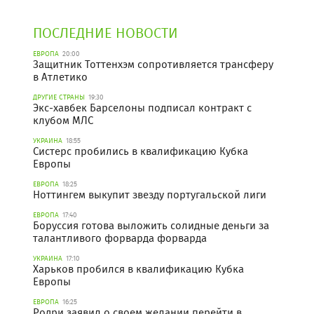
ПОСЛЕДНИЕ НОВОСТИ
ЕВРОПА
20:00
Защитник Тоттенхэм сопротивляется трансферу
в Атлетико
ДРУГИЕ СТРАНЫ
19:30
Экс-хавбек Барселоны подписал контракт с
клубом МЛС
УКРАИНА
18:55
Систерс пробились в квалификацию Кубка
Европы
ЕВРОПА
18:25
Ноттингем выкупит звезду португальской лиги
ЕВРОПА
17:40
Боруссия готова выложить солидные деньги за
талантливого форварда форварда
УКРАИНА
17:10
Харьков пробился в квалификацию Кубка
Европы
ЕВРОПА
16:25
Родри заявил о своем желании перейти в