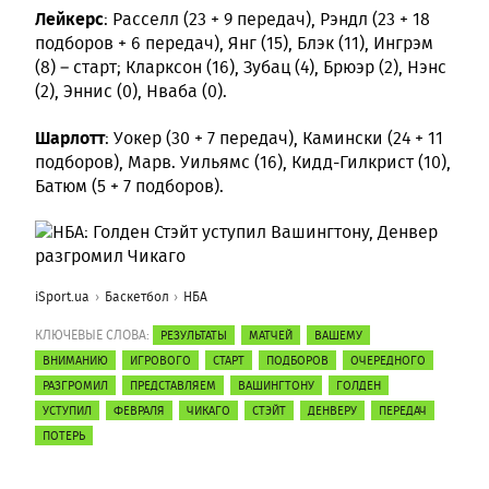
Лейкерс
: Расселл (23 + 9 передач), Рэндл (23 + 18
подборов + 6 передач), Янг (15), Блэк (11), Ингрэм
(8) – старт; Кларксон (16), Зубац (4), Брюэр (2), Нэнс
(2), Эннис (0), Нваба (0).
Шарлотт
: Уокер (30 + 7 передач), Камински (24 + 11
подборов), Марв. Уильямс (16), Кидд-Гилкрист (10),
Батюм (5 + 7 подборов).
iSport.ua
Баскетбол
НБА
КЛЮЧЕВЫЕ СЛОВА:
РЕЗУЛЬТАТЫ
МАТЧЕЙ
ВАШЕМУ
ВНИМАНИЮ
ИГРОВОГО
СТАРТ
ПОДБОРОВ
ОЧЕРЕДНОГО
РАЗГРОМИЛ
ПРЕДСТАВЛЯЕМ
ВАШИНГТОНУ
ГОЛДЕН
УСТУПИЛ
ФЕВРАЛЯ
ЧИКАГО
СТЭЙТ
ДЕНВЕРУ
ПЕРЕДАЧ
ПОТЕРЬ