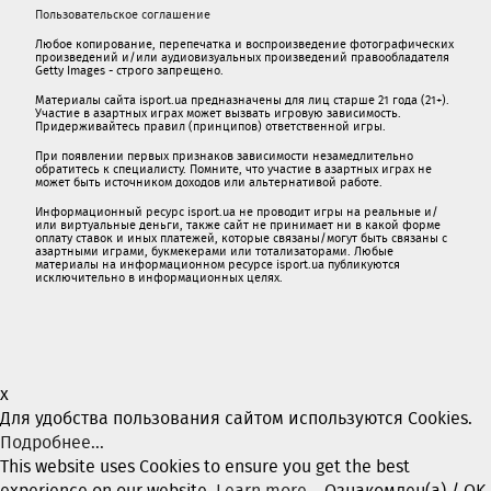
Пользовательское соглашение
Любое копирование, перепечатка и воспроизведение фотографических
произведений и/или аудиовизуальных произведений правообладателя
Getty Images - строго запрещено.
Материалы сайта isport.ua предназначены для лиц старше 21 года (21+).
Участие в азартных играх может вызвать игровую зависимость.
Придерживайтесь правил (принципов) ответственной игры.
При появлении первых признаков зависимости незамедлительно
обратитесь к специалисту. Помните, что участие в азартных играх не
может быть источником доходов или альтернативой работе.
Информационный ресурс isport.ua не проводит игры на реальные и/
или виртуальные деньги, также сайт не принимает ни в какой форме
oплaту ставок и иных платежей, которые связаны/могут быть связаны c
азартными игрaми, букмекерами или тотализаторами. Любые
материалы на информационном ресурсе isport.ua публикуютcя
исключительно в информационных целях.
x
Для удобства пользования сайтом используются Cookies.
Подробнее...
This website uses Cookies to ensure you get the best
experience on our website.
Learn more...
Ознакомлен(а) / OK