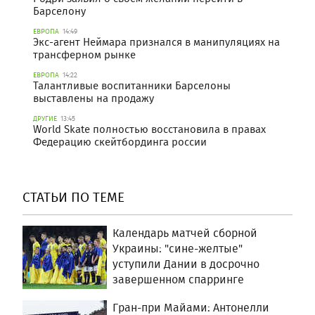
Барселону
ЕВРОПА
14:49
Экс-агент Неймара признался в манипуляциях на
трансферном рынке
ЕВРОПА
14:22
Талантливые воспитанники Барселоны
выставлены на продажу
ДРУГИЕ
13:45
World Skate полностью восстановила в правах
Федерацию скейтбординга россии
СТАТЬИ ПО ТЕМЕ
Календарь матчей сборной
Украины: "сине-желтые"
уступили Дании в досрочно
завершенном спарринге
Гран-при Майами: Антонелли