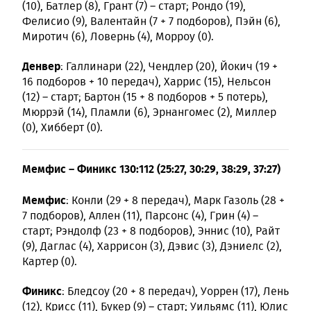
(10), Батлер (8), Грант (7) – старт; Рондо (19),
Фелисио (9), Валентайн (7 + 7 подборов), Пэйн (6),
Миротич (6), Ловернь (4), Морроу (0).
Денвер
: Галлинари (22), Чендлер (20), Йокич (19 +
16 подборов + 10 передач), Харрис (15), Нельсон
(12) – старт; Бартон (15 + 8 подборов + 5 потерь),
Мюррэй (14), Пламли (6), Эрнангомес (2), Миллер
(0), Хибберт (0).
Мемфис – Финикс 130:112 (25:27, 30:29, 38:29, 37:27)
Мемфис
: Конли (29 + 8 передач), Марк Газоль (28 +
7 подборов), Аллен (11), Парсонс (4), Грин (4) –
старт; Рэндолф (23 + 8 подборов), Эннис (10), Райт
(9), Даглас (4), Харрисон (3), Дэвис (3), Дэниелс (2),
Картер (0).
Финикс
: Бледсоу (20 + 8 передач), Уоррен (17), Лень
(12), Крисс (11), Букер (9) – старт; Уильямс (11), Юлис