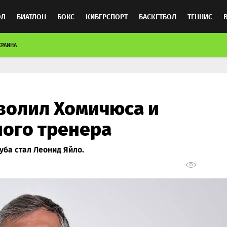
ОЛ
БИАТЛОН
БОКС
КИБЕРСПОРТ
БАСКЕТБОЛ
ТЕННИС
КРАИНА
ТОСПОРТ
волил Хомичюса и
ного тренера
ба стал Леонид Яйло.