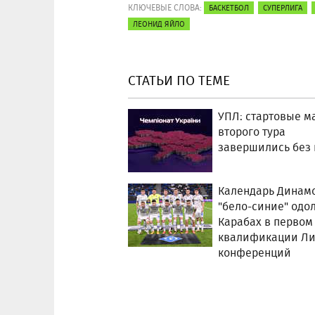
КЛЮЧЕВЫЕ СЛОВА:
БАСКЕТБОЛ
СУПЕРЛИГА
ЛЕОНИД ЯЙЛО
СТАТЬИ ПО ТЕМЕ
УПЛ: стартовые м
второго тура
завершились без 
Календарь Динамо
"бело-синие" одо
Карабах в первом
квалификации Ли
конференций