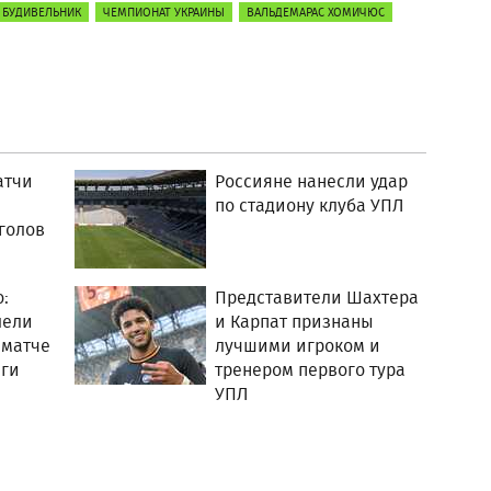
БУДИВЕЛЬНИК
ЧЕМПИОНАТ УКРАИНЫ
ВАЛЬДЕМАРАС ХОМИЧЮС
атчи
Россияне нанесли удар
по стадиону клуба УПЛ
голов
:
Представители Шахтера
лели
и Карпат признаны
 матче
лучшими игроком и
ги
тренером первого тура
УПЛ