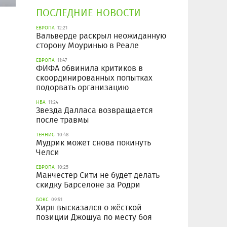
ПОСЛЕДНИЕ НОВОСТИ
ЕВРОПА
12:21
Вальверде раскрыл неожиданную
сторону Моуринью в Реале
ЕВРОПА
11:47
ФИФА обвинила критиков в
скоординированных попытках
подорвать организацию
НБА
11:24
Звезда Далласа возвращается
после травмы
ТЕННИС
10:48
Мудрик может снова покинуть
Челси
ЕВРОПА
10:25
Манчестер Сити не будет делать
скидку Барселоне за Родри
БОКС
09:51
Хирн высказался о жёсткой
позиции Джошуа по месту боя