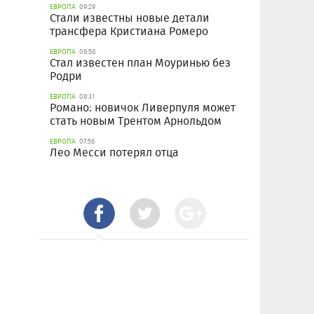
ЕВРОПА
09:29
Стали известны новые детали
трансфера Кристиана Ромеро
ЕВРОПА
08:58
Стал известен план Моуринью без
Родри
ЕВРОПА
08:31
Романо: новичок Ливерпуля может
стать новым Трентом Арнольдом
ЕВРОПА
07:56
Лео Месси потерял отца