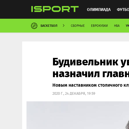
ОЛИМПИАДА
ФУТБ
БАСКЕТБОЛ
У
СБОРНЫЕ
ЕВРОКУБКИ
НБА
ХОККЕЙ
ММА
АВ
Будивельник у
назначил глав
Новым наставником столичного клу
2020 Г., 24 ДЕКАБРЯ, 19:59