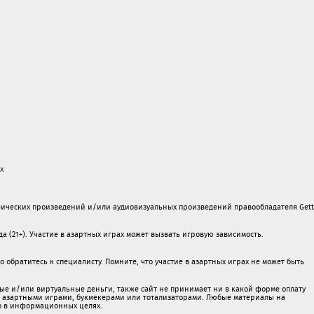
х
ических произведений и/или аудиовизуальных произведений правообладателя Gett
а (21+). Участие в азартных играх может вызвать игровую зависимость.
обратитесь к специалисту. Помните, что участие в азартных играх не может быть
ые и/или виртуальные деньги, также сайт не принимает ни в какой форме oплaту
 c азартными игрaми, букмекерами или тотализаторами. Любые материалы на
о в информационных целях.