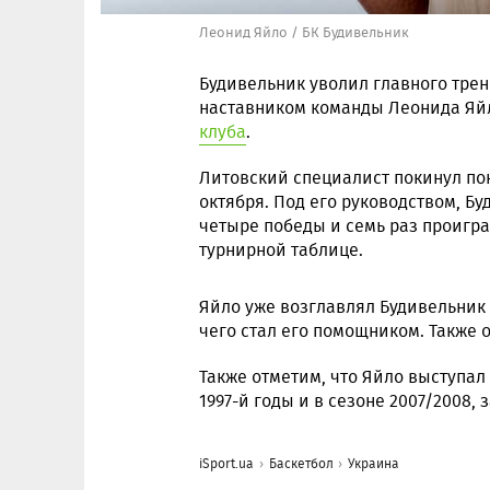
Леонид Яйло / БК Будивельник
Будивельник уволил главного тре
наставником команды Леонида Яйл
клуба
.
Литовский специалист покинул пок
октября. Под его руководством, Бу
четыре победы и семь раз проигра
турнирной таблице.
Яйло уже возглавлял Будивельник 
чего стал его помощником. Также 
Также отметим, что Яйло выступал 
1997-й годы и в сезоне 2007/2008,
iSport.ua
Баскетбол
Украина