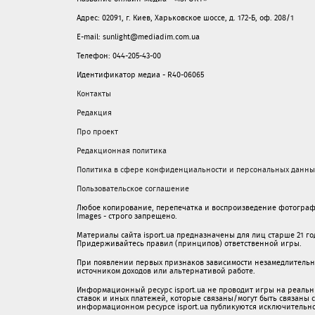
Адрес: 02091, г. Киев, Харьковское шоссе, д. 172-Б, оф. 208/1
E-mail: sunlight@mediadim.com.ua
Телефон: 044-205-43-00
Идентификатор медиа - R40-06065
Контакты
Редакция
Про проект
Редакционная политика
Политика в сфере конфиденциальности и персональных данны
Пользовательское соглашение
Любое копирование, перепечатка и воспроизведение фотограф
Images - строго запрещено.
Материалы сайта isport.ua предназначены для лиц старше 21 год
Придерживайтесь правил (принципов) ответственной игры.
При появлении первых признаков зависимости незамедлительно 
источником доходов или альтернативой работе.
Информационный ресурс isport.ua не проводит игры на реальн
ставок и иных платежей, которые связаны/могут быть связаны
информационном ресурсе isport.ua публикуютcя исключительн