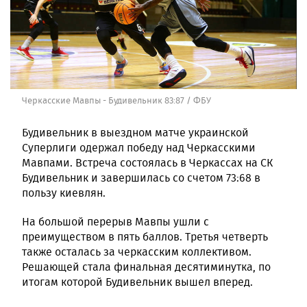
Черкасские Мавпы - Будивельник 83:87 / ФБУ
Будивельник в выездном матче украинской
Суперлиги одержал победу над Черкасскими
Мавпами. Встреча состоялась в Черкассах на СК
Будивельник и завершилась со счетом 73:68 в
пользу киевлян.
На большой перерыв Мавпы ушли с
преимуществом в пять баллов. Третья четверть
также осталась за черкасским коллективом.
Решающей стала финальная десятиминутка, по
итогам которой Будивельник вышел вперед.