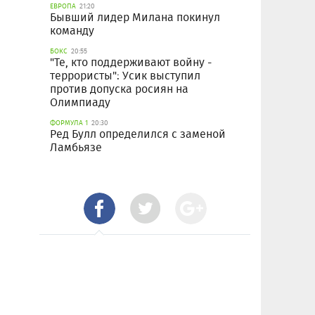
ЕВРОПА
21:20
Бывший лидер Милана покинул
команду
БОКС
20:55
"Те, кто поддерживают войну -
террористы": Усик выступил
против допуска росиян на
Олимпиаду
ФОРМУЛА 1
20:30
Ред Булл определился с заменой
Ламбьязе