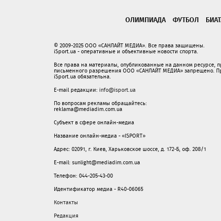
ОЛИМПИАДА
ФУТБОЛ
БИА
© 2009-2025 ООО «САНЛАЙТ МЕДИА». Все права защищены.
iSport.ua - оперативные и объективные новости спорта.
Все права на материалы, опубликованные на данном ресурсе, 
письменного разрешения ООО «САНЛАЙТ МЕДИА» запрещено. При
iSport.ua обязательна.
E-mail редакции:
info@isport.ua
По вопросам рекламы обращайтесь:
reklama@mediadim.com.ua
Субъект в сфере онлайн-медиа
Название онлайн-медиа - «ISPORT»
Адрес: 02091, г. Киев, Харьковское шоссе, д. 172-Б, оф. 208/1
E-mail: sunlight@mediadim.com.ua
Телефон: 044-205-43-00
Идентификатор медиа - R40-06065
Контакты
Редакция