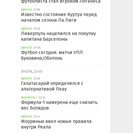
футболиста стал игроком Леганеса
ЕВРОПА
07:55
Известно состояние Куртуа перед
началом сезона Ла Лиги
ЕВРОПА
07:29
Ливерпуль нацелился на покупку
капитана Барселоны
ЕВРОПА
07:06
Футбол сегодня: матчи УПЛ
Буковина,Оболонь
ВЧЕРА, 23:45
ЕВРОПА
23:45
Галатасарай определился с
альтернативой Леау
ФОРМУЛА 1
23:10
Формула-1 намерена еще снизить
вес болидов
ЕВРОПА
22:14
Моуринью ввел новые правила
внутри Реала