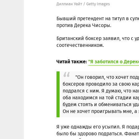
Диллиан Уайт / Getty Images
Бывший претендент на титул в суп
против Дерека Чисоры.
Британский боксер заявил, что с 
соотечественником.
Читай также:
"Я заботился о Дерек
"Он говорил, что хочет по
боксеров проводило за свою кар
подрался с ним. Я думаю, что н
оба находимся на той стадии ка
будем стоять и обмениваться уда
Он не хочет проигрывать мне, а 
Я уже однажды его усыпил. Я подар
было бы здорово подраться. Фанат