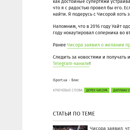
как достойные супертяжи устраиваю
что я с радостью провел бы его. Ес
найти. Я подерусь с Чисорой хоть 
Напомним, что в 2016 году Уайт о
году нокаутировал соперника во в
Ранее
Чисора заявил о желании п
Следить за новостями и получать
Telegram-канале
!
iSport.ua
Бокс
КЛЮЧЕВЫЕ СЛОВА:
ДЕРЕК ЧИСОРА
ДИЛЛИАН У
СТАТЬИ ПО ТЕМЕ
Чисора заявил, чт