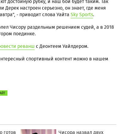
т достойную рубку, и наш бой будет таким. Так
ли Дерек настроен серьезно, он знает, где меня
завтра", - приводит слова Уайта
Sky Sports
.
долел Чисору раздельным решением судей, а в 2018
тором поединке.
ровести реванш
с Деонтеем Уайлдером.
 интересный спортивный контент можно в нашем
АЙТ
о готов
Чисора назвал двух