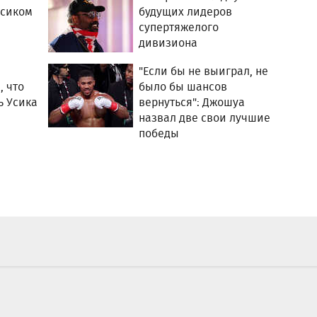
Усиком
будущих лидеров
супертяжелого
дивизиона
"Если бы не выиграл, не
, что
было бы шансов
ь Усика
вернуться": Джошуа
назвал две свои лучшие
победы